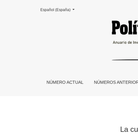
Cambiar el idioma. El actual es:
Español (España)
La cultura de izquierda ante los desafíos del s
NÚMERO ACTUAL
NÚMEROS ANTERIO
La cu