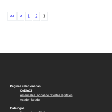
<<
<
1
2
3
Páginas relacionadas
CeDInCI
Américalee: portal de revistas digitales
Academia.edu
Catálogos