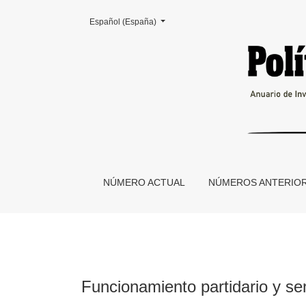
Cambiar el idioma. El actual es:
Español (España)
Funcionamiento partidario y sentidos del soci
NÚMERO ACTUAL
NÚMEROS ANTERIO
Funcionamiento partidario y se