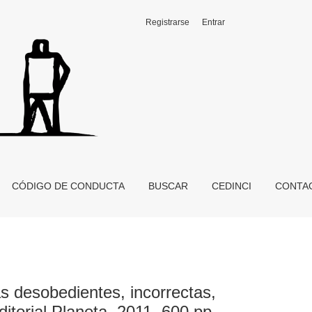
Registrarse
Entrar
s y luchadoras. Desde los orígenes hasta 1930, Buenos Aires, Ed
CÓDIGO DE CONDUCTA
BUSCAR
CEDINCI
CONTA
as desobedientes, incorrectas,
itorial Planeta, 2011, 600 pp.