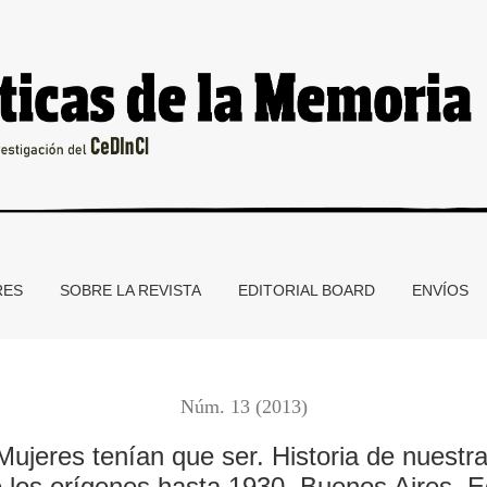
e ser. Historia de nuestras desobedientes, incorrectas, rebelde
RES
SOBRE LA REVISTA
EDITORIAL BOARD
ENVÍOS
Núm. 13 (2013)
Mujeres tenían que ser. Historia de nuestr
los orígenes hasta 1930, Buenos Aires, Ed