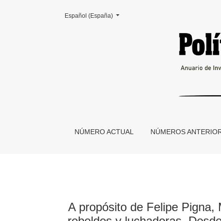
Cambiar el idioma. El actual es:
Español (España)
A propósito de Felipe Pigna, Mujeres tenían qu
NÚMERO ACTUAL
NÚMEROS ANTERIO
A propósito de Felipe Pigna, 
rebeldes y luchadoras. Desde 