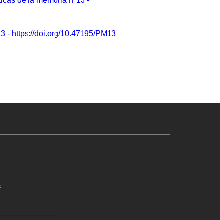
ticas de la memoria n°13 -
13 - https://doi.org/10.47195/PM13
s