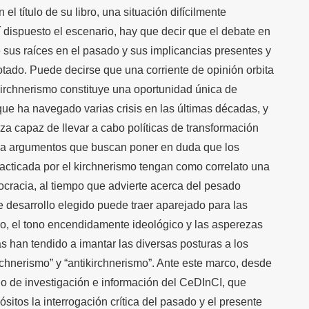
l título de su libro, una situación difícilmente
 dispuesto el escenario, hay que decir que el debate en
 sus raíces en el pasado y sus implicancias presentes y
otado. Puede decirse que una corriente de opinión orbita
 kirchnerismo constituye una oportunidad única de
que ha navegado varias crisis en las últimas décadas, y
za capaz de llevar a cabo políticas de transformación
ana argumentos que buscan poner en duda que los
practicada por el kirchnerismo tengan como correlato una
mocracia, al tiempo que advierte acerca del pesado
e desarrollo elegido puede traer aparejado para las
o, el tono encendidamente ideológico y las asperezas
as han tendido a imantar las diversas posturas a los
rchnerismo” y “antikirchnerismo”. Ante este marco, desde
rio de investigación e información del CeDInCI, que
sitos la interrogación crítica del pasado y el presente