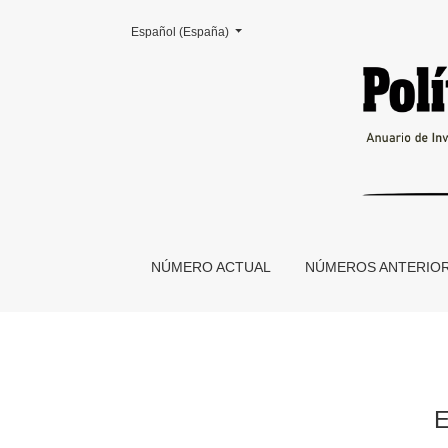
Cambiar el idioma. El actual es:
Español (España)
Encuesta: Peronismo y Cultura de Izquierdas
NÚMERO ACTUAL
NÚMEROS ANTERIO
E