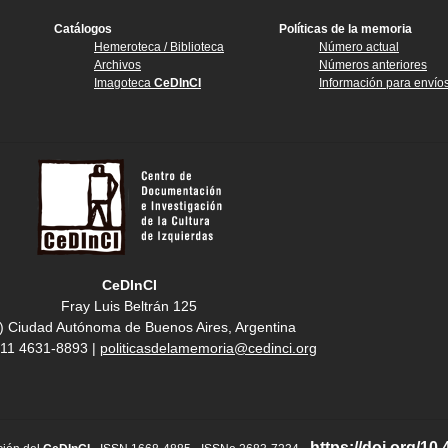
Catálogos
Políticas de la memoria
Hemeroteca / Biblioteca
Número actual
Archivos
Números anteriores
Imagoteca
CeDInCI
Información para envío
CeDInCI
Fray Luis Beltrán 125
) Ciudad Autónoma de Buenos Aires, Argentina
4 11 4631-8893 |
politicasdelamemoria@cedinci.org
https://doi.org/10