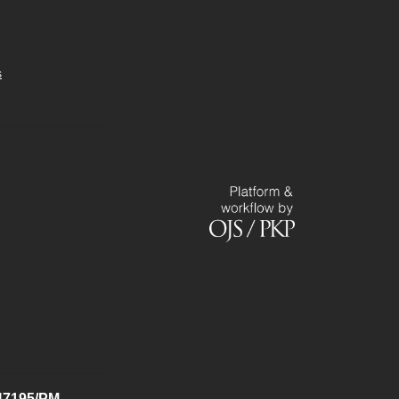
s
.47195/PM