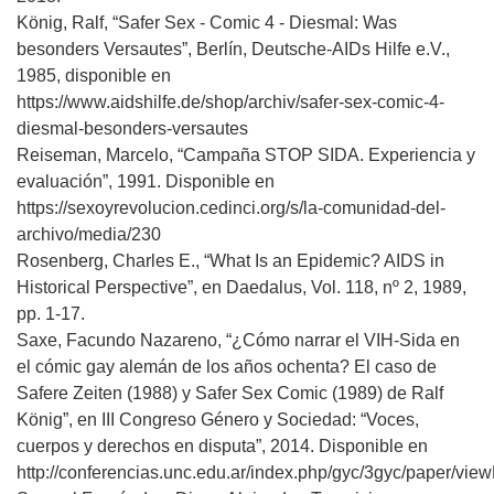
König, Ralf, “Safer Sex - Comic 4 - Diesmal: Was
besonders Versautes”, Berlín, Deutsche-AIDs Hilfe e.V.,
1985, disponible en
https://www.aidshilfe.de/shop/archiv/safer-sex-comic-4-
diesmal-besonders-versautes
Reiseman, Marcelo, “Campaña STOP SIDA. Experiencia y
evaluación”, 1991. Disponible en
https://sexoyrevolucion.cedinci.org/s/la-comunidad-del-
archivo/media/230
Rosenberg, Charles E., “What Is an Epidemic? AIDS in
Historical Perspective”, en Daedalus, Vol. 118, nº 2, 1989,
pp. 1-17.
Saxe, Facundo Nazareno, “¿Cómo narrar el VIH-Sida en
el cómic gay alemán de los años ochenta? El caso de
Safere Zeiten (1988) y Safer Sex Comic (1989) de Ralf
König”, en III Congreso Género y Sociedad: “Voces,
cuerpos y derechos en disputa”, 2014. Disponible en
http://conferencias.unc.edu.ar/index.php/gyc/3gyc/paper/vie