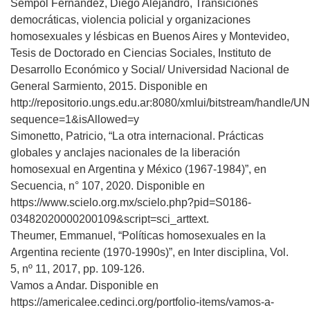
Sempol Fernández, Diego Alejandro, Transiciones
democráticas, violencia policial y organizaciones
homosexuales y lésbicas en Buenos Aires y Montevideo,
Tesis de Doctorado en Ciencias Sociales, Instituto de
Desarrollo Económico y Social/ Universidad Nacional de
General Sarmiento, 2015. Disponible en
http://repositorio.ungs.edu.ar:8080/xmlui/bitstream/handle
sequence=1&isAllowed=y
Simonetto, Patricio, “La otra internacional. Prácticas
globales y anclajes nacionales de la liberación
homosexual en Argentina y México (1967-1984)”, en
Secuencia, n° 107, 2020. Disponible en
https://www.scielo.org.mx/scielo.php?pid=S0186-
03482020000200109&script=sci_arttext.
Theumer, Emmanuel, “Políticas homosexuales en la
Argentina reciente (1970-1990s)”, en Inter disciplina, Vol.
5, nº 11, 2017, pp. 109-126.
Vamos a Andar. Disponible en
https://americalee.cedinci.org/portfolio-items/vamos-a-