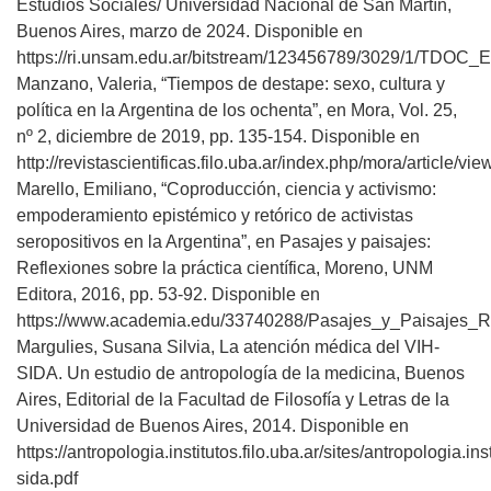
Estudios Sociales/ Universidad Nacional de San Martín,
Buenos Aires, marzo de 2024. Disponible en
https://ri.unsam.edu.ar/bitstream/123456789/3029/1/TDOC
Manzano, Valeria, “Tiempos de destape: sexo, cultura y
política en la Argentina de los ochenta”, en Mora, Vol. 25,
nº 2, diciembre de 2019, pp. 135-154. Disponible en
http://revistascientificas.filo.uba.ar/index.php/mora/article/v
Marello, Emiliano, “Coproducción, ciencia y activismo:
empoderamiento epistémico y retórico de activistas
seropositivos en la Argentina”, en Pasajes y paisajes:
Reflexiones sobre la práctica científica, Moreno, UNM
Editora, 2016, pp. 53-92. Disponible en
https://www.academia.edu/33740288/Pasajes_y_Paisajes
Margulies, Susana Silvia, La atención médica del VIH-
SIDA. Un estudio de antropología de la medicina, Buenos
Aires, Editorial de la Facultad de Filosofía y Letras de la
Universidad de Buenos Aires, 2014. Disponible en
https://antropologia.institutos.filo.uba.ar/sites/antropologia.i
sida.pdf