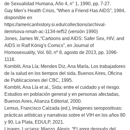
de Sexualidad Humana, Año 4, n° 1, 1990, pp. 7-27.
Gay Men’s Health Crisis, “When a Friend Has AIDS”, 1984,
disponible en
https://americanhistory.si.edu/collections/archival-
item/sova-nmah-ac-1134-ref52 (versión 1990)
Jones, James W.,“Cartoons and AIDS: Safer Sex, HIV, and
AIDS in Ralf König's Comics”, en Journal of
Homosexuality, Vol. 60, nº 8, agosto de 2013, pp. 1096-
1116.
Kornblit, Ana Lía; Mendes Diz, Ana María, Los trabajadores
de la salud en los tiempos del sida, Buenos Aires, Oficina
de Publicaciones del CBC, 1995.
Kornblit, Ana Lía et al., Sida: entre el cuidado y el riesgo.
Estudios en población general y en personas afectadas,
Buenos Aires, Alianza Editorial, 2000.
Lemus, Francisco Calzada (ed.), Imágenes seropositivas:
prácticas artísticas y narrativas sobre el VIH en los años 80
y 90, La Plata, EDULP, 2021.
Linares, Luciana; Manzo, Alexis, “El amor después del