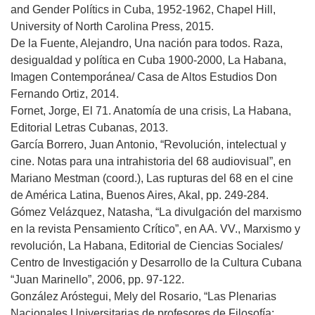
and Gender Polítics in Cuba, 1952-1962, Chapel Hill,
University of North Carolina Press, 2015.
De la Fuente, Alejandro, Una nación para todos. Raza,
desigualdad y política en Cuba 1900-2000, La Habana,
Imagen Contemporánea/ Casa de Altos Estudios Don
Fernando Ortiz, 2014.
Fornet, Jorge, El 71. Anatomía de una crisis, La Habana,
Editorial Letras Cubanas, 2013.
García Borrero, Juan Antonio, “Revolución, intelectual y
cine. Notas para una intrahistoria del 68 audiovisual”, en
Mariano Mestman (coord.), Las rupturas del 68 en el cine
de América Latina, Buenos Aires, Akal, pp. 249-284.
Gómez Velázquez, Natasha, “La divulgación del marxismo
en la revista Pensamiento Crítico”, en AA. VV., Marxismo y
revolución, La Habana, Editorial de Ciencias Sociales/
Centro de Investigación y Desarrollo de la Cultura Cubana
“Juan Marinello”, 2006, pp. 97-122.
González Aróstegui, Mely del Rosario, “Las Plenarias
Nacionales Universitarias de profesores de Filosofía: