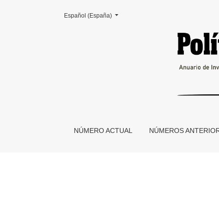
Cambiar el idioma. El actual es:
Español (España)
La filosofía de la praxis
NÚMERO ACTUAL
NÚMEROS ANTERIO