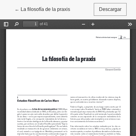
←
Volver a los detalles del artículo
La filosofía de la praxis
Descargar