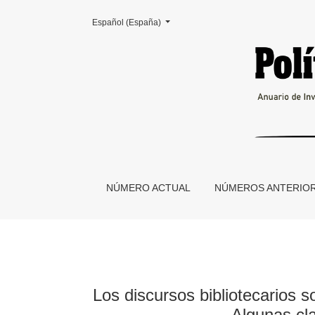
Cambiar el idioma. El actual es:
Español (España)
Los discursos bibliotecarios sobre la lectura 
NÚMERO ACTUAL
NÚMEROS ANTERIO
Los discursos bibliotecarios s
Algunas cla