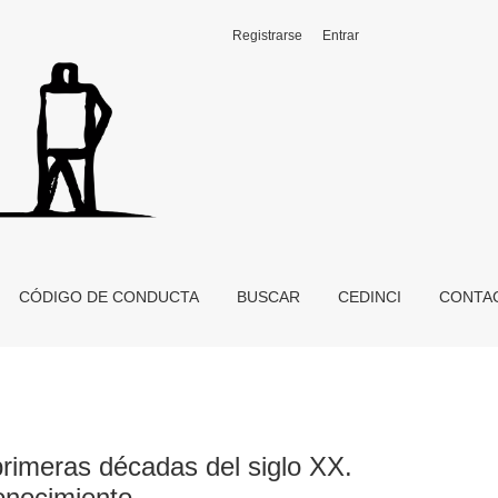
Registrarse
Entrar
nas claves para la constitución de un objeto de conocimiento
CÓDIGO DE CONDUCTA
BUSCAR
CEDINCI
CONTA
 primeras décadas del siglo XX.
conocimiento