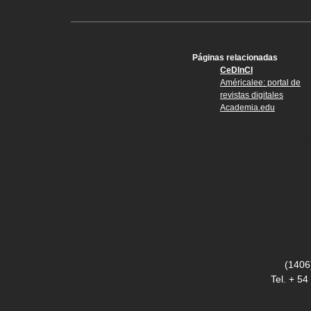
Páginas relacionadas
CeDInCI
Américalee: portal de
revistas digitales
Academia.edu
(1406
Tel. + 5