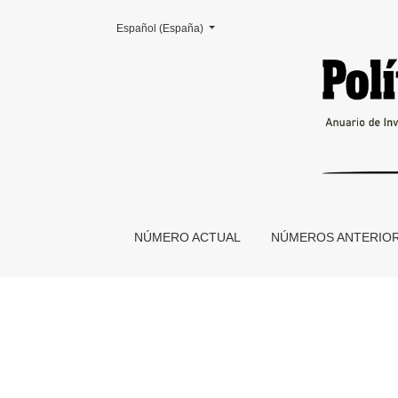
Cambiar el idioma. El actual es:
Español (España)
Historia, memoria y franquismo
NÚMERO ACTUAL
NÚMEROS ANTERIO