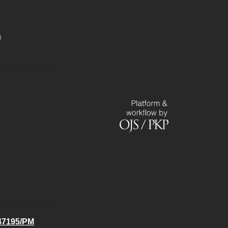
s
.47195/PM