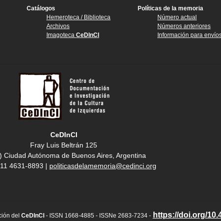
Catálogos
Políticas de la memoria
Hemeroteca / Biblioteca
Número actual
Archivos
Números anteriores
Imagoteca
CeDInCI
Información para envío
CeDInCI
Fray Luis Beltrán 125
) Ciudad Autónoma de Buenos Aires, Argentina
4 11 4631-8893 |
politicasdelamemoria@cedinci.org
https://doi.org/10
ción del
CeDInCI
- ISSN 1668-4885 - ISSNe 2683-7234 -