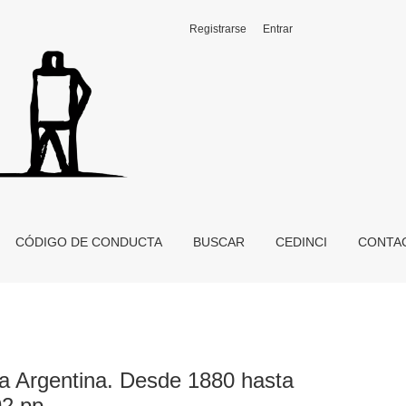
Registrarse
Entrar
, Tomo II, Buenos Aires, Sudamericana, 492 pp.
CÓDIGO DE CONDUCTA
BUSCAR
CEDINCI
CONTA
la Argentina. Desde 1880 hasta
2 pp.