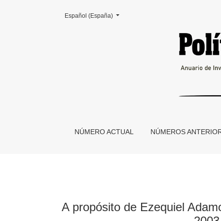
Cambiar el idioma. El actual es:
Español (España)
A propósito de Ezequiel Adamovsky, Historia d
NÚMERO ACTUAL
NÚMEROS ANTERIO
A propósito de Ezequiel Adamo
2003