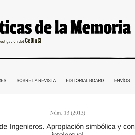
iación simbólica y construcción de un paradigma intelectual
RES
SOBRE LA REVISTA
EDITORIAL BOARD
ENVÍOS
Núm. 13 (2013)
 de Ingenieros. Apropiación simbólica y co
intelectual