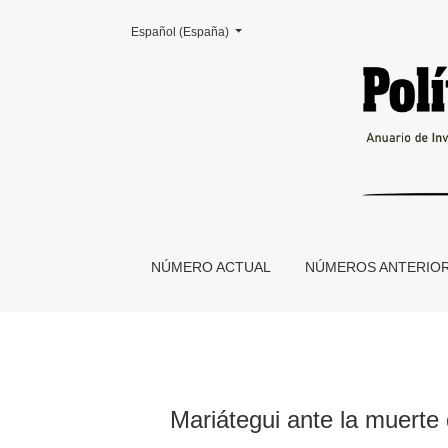
Cambiar el idioma. El actual es:
Español (España)
Mariátegui ante la muerte de Ingenieros. Aprop
NÚMERO ACTUAL
NÚMEROS ANTERIO
Mariátegui ante la muerte