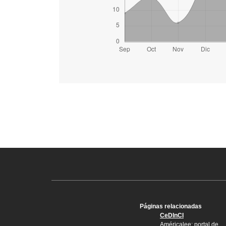
Páginas relacionadas
CeDInCI
Américalee: portal de