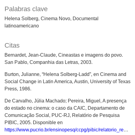
Palabras clave
Helena Solberg
Cinema Novo
Documental
latinoamericano
Citas
Bernardet, Jean-Claude, Cineastas e imagens do povo.
San Pablo, Companhia das Letras, 2003.
Burton, Julianne, “Helena Solberg-Ladd”, en Cinema and
Social Change in Latin America, Austin, University of Texas
Press, 1986.
De Carvalho, Júlia Machado; Pereira, Miguel, A presença
do estado no cinema: o caso da CAIC, Departamento de
Comunicação Social, PUC-RJ, Relatório de Pesquisa
PIBIC, 2005. Disponible en
https://www.pucrio.br/ensinopesq/ccpg/pibic/relatorio_resumo2008/relatorios/ccs/com/com_julia_machado_de_carvalho.pdf