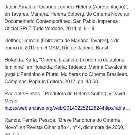
Jabor, Arnaldo, “Quando conheci Helena (Apresentação)”,
en Tavares, Mariana, Helena Solberg, do Cinema Novo ao
Documentário Contemporâneo, San Pablo, Imprensa
Oficial SP/ É Tudo Verdade, 2014, p. 8 – 9.
Heffner, Hernani [Entrevista de Mariana Tavares], 4 de
enero de 2010 en el MAM, Río de Janeiro, Brasil.
Holanda, Karla, “Cinema brasileiro (moderno) de autoria
feminina”, en Holanda, Karla; Tedesco, Marina Cavalcanti
(orgs.), Feminino e Plural: Mulheres no Cinema Brasileiro,
Campinas, Papirus Editora, 2017, pp. 43-58.
Radiante Filmes – Produtora de Helena Solberg y David
Meyer
https://web.archive.org/web/20140225212824/http://radiantefilmes.com/contato/
Ramos, Fernão Pessoa, “Breve Panorama do Cinema
Novo”, en Revista Olhar, año 4, nº 4, diciembre de 2000,
pp. 1-5.