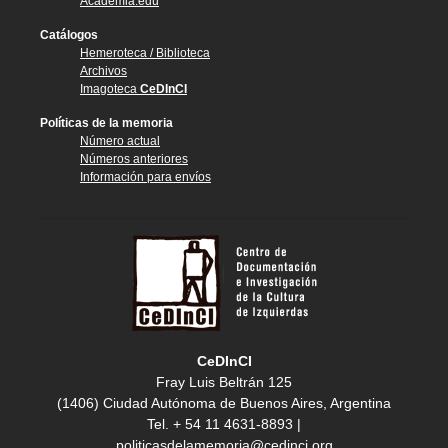
Academia.edu
Catálogos
Hemeroteca / Biblioteca
Archivos
Imagoteca
CeDInCI
Políticas de la memoria
Número actual
Números anteriores
Información para envíos
CeDInCI
Fray Luis Beltrán 125
(1406) Ciudad Autónoma de Buenos Aires, Argentina
Tel. + 54 11 4631-8893 |
politicasdelamemoria@cedinci.org