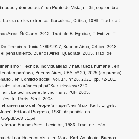
tinadas y democracia”, en Punto de Vista, n° 35, septiembre-
. La era de los extremos, Barcelona, Crítica, 1998. Trad. de J.
nos Aires, Ñ/ Clarín, 2012. Trad. de B. Eguibar, F. Esteve, T.
. De Francia a Rusia 1789/1917, Buenos Aires, Crítica, 2018.
el pensamiento, Buenos Aires, Quadrata, 2005. Trad. de
manismo? Técnica, individualidad y naturaleza humana”, en
ial contemporánea, Buenos Aires, UBA, nº 20, 2025 (en prensa).
onario”, en Conflicto social, Vol. 14, nº 26, 2021, pp. 72-101,
ociales.uba.ar/index.php/CS/article/view/7220
in. La technique et la vie, París, PUF, 2003.
s’est tu, París, Seuil, 2008.
el aniversario del People 's Paper”, en Marx, Karl ; Engels,
Moscú, Editorial Progreso, 1980, disponible en
e/oe/pdf/oe3-v1.pdf
 terror, Buenos Aires, Leviatán, 1986. Trad. de León
esto del partido comunista, en Marx; Karl, Antología, Buenos