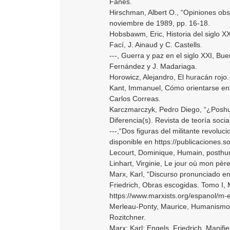
Fanés.
Hirschman, Albert O., “Opiniones obs
noviembre de 1989, pp. 16-18.
Hobsbawm, Eric, Historia del siglo XX
Fací, J. Ainaud y C. Castells.
---, Guerra y paz en el siglo XXI, Bue
Fernández y J. Madariaga.
Horowicz, Alejandro, El huracán rojo
Kant, Immanuel, Cómo orientarse en 
Carlos Correas.
Karczmarczyk, Pedro Diego, “¿Poshu
Diferencia(s). Revista de teoría soc
---,“Dos figuras del militante revoluci
disponible en https://publicaciones.s
Lecourt, Dominique, Humain, posthuma
Linhart, Virginie, Le jour où mon père 
Marx, Karl, “Discurso pronunciado en 
Friedrich, Obras escogidas. Tomo I, 
https://www.marxists.org/espanol/m-
Merleau-Ponty, Maurice, Humanismo y
Rozitchner.
Marx; Karl; Engels, Friedrich, Manifi