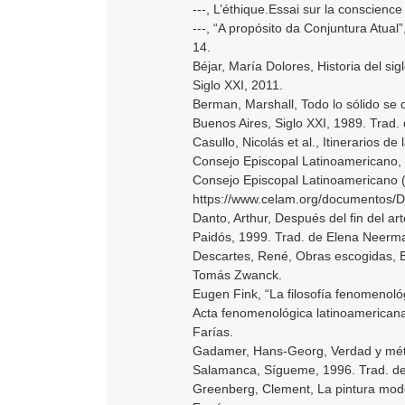
---, L’éthique.Essai sur la conscienc
---, “A propósito da Conjuntura Atual”
14.
Béjar, María Dolores, Historia del si
Siglo XXI, 2011.
Berman, Marshall, Todo lo sólido se 
Buenos Aires, Siglo XXI, 1989. Trad.
Casullo, Nicolás et al., Itinerarios 
Consejo Episcopal Latinoamericano, 
Consejo Episcopal Latinoamericano (
https://www.celam.org/documentos/
Danto, Arthur, Después del fin del art
Paidós, 1999. Trad. de Elena Neerm
Descartes, René, Obras escogidas, B
Tomás Zwanck.
Eugen Fink, “La filosofía fenomenol
Acta fenomenológica latinoamericana
Farías.
Gadamer, Hans-Georg, Verdad y méto
Salamanca, Sígueme, 1996. Trad. de 
Greenberg, Clement, La pintura moder