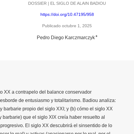
DOSSIER | EL SIGLO DE ALAIN BADIOU
https://doi.org/10.47195/958
Publicado octubre 1, 2025
+
Pedro Diego Karczmarczyk
lo XX a contrapelo del balance conservador
esborde de entusiasmo y totalitarismo. Badiou analiza:
 y barbarie propio del siglo XXI; y (b) cómo el siglo XX
 barbarie) que el siglo XIX creía haber resuelto al
 progresivo. El siglo XX descubrirá el sinsentido de lo
cer lo real) y activas (apasionarse por lo real, por el