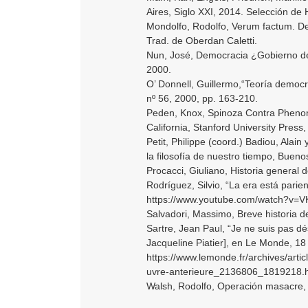
Aires, Siglo XXI, 2014. Selección de 
Mondolfo, Rodolfo, Verum factum. De
Trad. de Oberdan Caletti.
Nun, José, Democracia ¿Gobierno del
2000.
O’ Donnell, Guillermo,“Teoría democr
nº 56, 2000, pp. 163-210.
Peden, Knox, Spinoza Contra Phenom
California, Stanford University Press,
Petit, Philippe (coord.) Badiou, Alain
la filosofía de nuestro tiempo, Buen
Procacci, Giuliano, Historia general d
Rodríguez, Silvio, “La era está parie
https://www.youtube.com/watch?v=
Salvadori, Massimo, Breve historia de
Sartre, Jean Paul, “Je ne suis pas d
Jacqueline Piatier], en Le Monde, 18 
https://www.lemonde.fr/archives/arti
uvre-anterieure_2136806_1819218.
Walsh, Rodolfo, Operación masacre, 