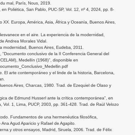
e du mal, París, Nous, 2019.
, en Poliética, San Pablo, PUC-SP, Vol. 12, nº 4, 2024, pp. 8-
glo XX. Europa, América, Asia, África y Oceanía, Buenos Aires,
desvanece en el aire. La experiencia de la modernidad,
 de Andrea Morales Vidal.
de la modernidad, Buenos Aires, Eudeba, 2011.
, “Documento conclusivo de la II Conferencia General del
CELAM), Medellín (1968)”, disponible en
Documento_Conclusivo_Medellin.pdf
e. El arte contemporáneo y el linde de la historia, Barcelona,
an.
uenos Aires, Charcas, 1980. Trad. de Ezequiel de Olaso y
ógica de Edmund Husserl ante la crítica contemporánea”, en
, Vol. 1, Lima, PUCP, 2003, pp. 361-428. Trad. de Raúl Velozo
do. Fundamentos de una hermenéutica filosófica,
Ana Agud Aparicio y Rafael de Agapito.
na y otros ensayos, Madrid, Siruela, 2006. Trad. de Félix