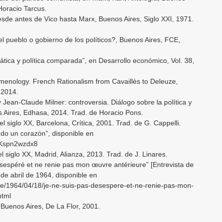
Horacio Tarcus.
sde antes de Vico hasta Marx, Buenos Aires, Siglo XXI, 1971.
 pueblo o gobierno de los políticos?, Buenos Aires, FCE,
ática y política comparada”, en Desarrollo económico, Vol. 38,
enology. French Rationalism from Cavaillès to Deleuze,
 2014.
 y Jean-Claude Milner: controversia. Diálogo sobre la política y
os Aires, Edhasa, 2014. Trad. de Horacio Pons.
el siglo XX, Barcelona, Crítica, 2001. Trad. de G. Cappelli.
ndo un corazón”, disponible en
VKspn2wzdx8
l siglo XX, Madrid, Alianza, 2013. Trad. de J. Linares.
ésespéré et ne renie pas mon œuvre antérieure” [Entrevista de
de abril de 1964, disponible en
cle/1964/04/18/je-ne-suis-pas-desespere-et-ne-renie-pas-mon-
html
Buenos Aires, De La Flor, 2001.