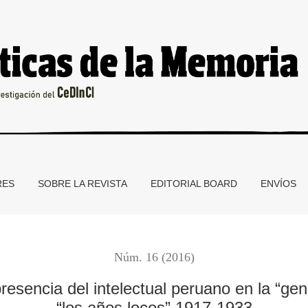
telectual peruano en la “generación del Centenario” durante “l
RES
SOBRE LA REVISTA
EDITORIAL BOARD
ENVÍOS
Núm. 16 (2016)
resencia del intelectual peruano en la “gen
“los años locos” 1917-1933