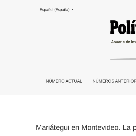
Cambiar el idioma. El actual es:
Español (España)
Mariátegui en Montevideo. La presencia del in
NÚMERO ACTUAL
NÚMEROS ANTERIO
Mariátegui en Montevideo. La p