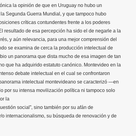
nónica la opinión de que en Uruguay no hubo un
a la Segunda Guerra Mundial, y que tampoco hubo
osiciones críticas contundentes frente a los poderes
 resultado de esa percepción ha sido el de negarle a la
terés, y aún relevancia, para una mejor comprensión del
do se examina de cerca la producción intelectual de
mbio un panorama que dista mucho de esa imagen de tan
no que ha adquirido estatuto canónico. Montevideo en la
tenso debate intelectual en el cual se confrontaron
El panorama intelectual montevideano se caracterizó —en
 por su intensa movilización política ni tampoco solo
or la
cuestión social”, sino también por su afán de
/o internacionalismo, su búsqueda de renovación y de