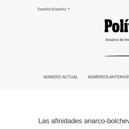
Cambiar el idioma. El actual es:
Español (España)
Las afinidades anarco-bolcheviques de Horac
NÚMERO ACTUAL
NÚMEROS ANTERIO
Las afinidades anarco-bolche