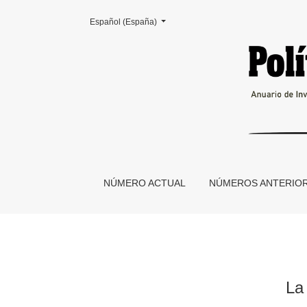
Cambiar el idioma. El actual es:
Español (España)
La biblioteca de Samuel Glusberg en el CeDI
NÚMERO ACTUAL
NÚMEROS ANTERIO
La