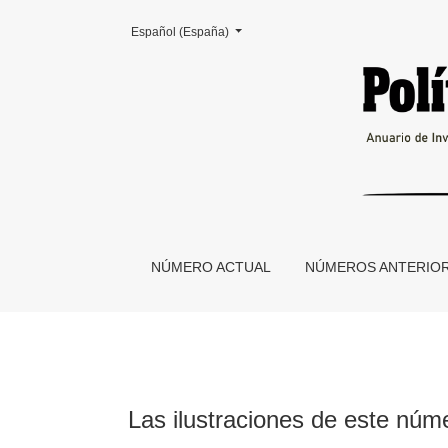
Cambiar el idioma. El actual es:
Español (España)
Las ilustraciones de este número
NÚMERO ACTUAL
NÚMEROS ANTERIO
Las ilustraciones de este núme