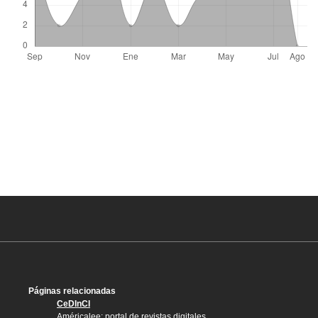
Páginas relacionadas
CeDInCI
Américalee: portal de revistas digitales