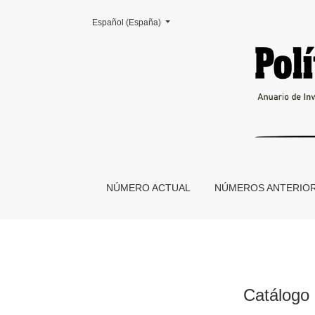
Cambiar el idioma. El actual es:
Español (España)
Catálogo de Movimientos Sociales de la Arge
NÚMERO ACTUAL
NÚMEROS ANTERIO
Catálogo 