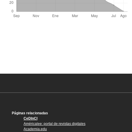
Páginas relacionadas
CeDInCI
Américalee: portal de revistas digitales
Academia.edu