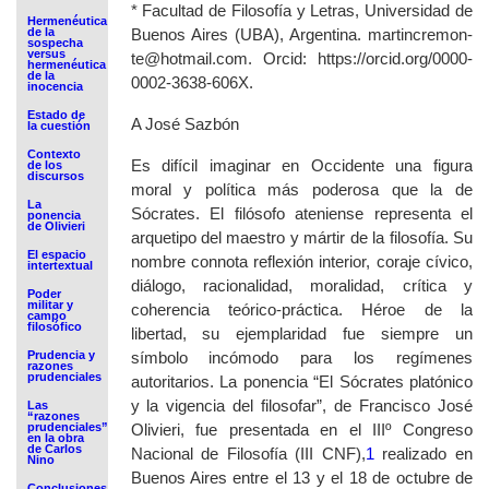
*
Facultad de Filosofía y Letras, Universidad de
Hermenéutica
de la
Buenos Aires (UBA), Argentina. martincremon-
sospecha
versus
te@hotmail.com. Orcid: https://orcid.org/0000-
hermenéutica
de la
0002-3638-606X.
inocencia
Estado de
A José Sazbón
la cuestión
Contexto
Es difícil imaginar en Occidente una figura
de los
discursos
moral y política más poderosa que la de
La
Sócrates. El filósofo ateniense representa el
ponencia
de Olivieri
arquetipo del maestro y mártir de la filosofía. Su
El espacio
nombre connota reflexión interior, coraje cívico,
intertextual
diálogo, racionalidad, moralidad, crítica y
Poder
militar y
coherencia teórico-práctica. Héroe de la
campo
filosófico
libertad, su ejemplaridad fue siempre un
Prudencia y
símbolo incómodo para los regímenes
razones
prudenciales
autoritarios. La ponencia “El Sócrates platónico
y la vigencia del filosofar”, de Francisco José
Las
“razones
prudenciales”
Olivieri, fue presentada en el IIIº Congreso
en la obra
de Carlos
Nacional de Filosofía (III CNF),
1
realizado en
Nino
Buenos Aires entre el 13 y el 18 de octubre de
Conclusiones