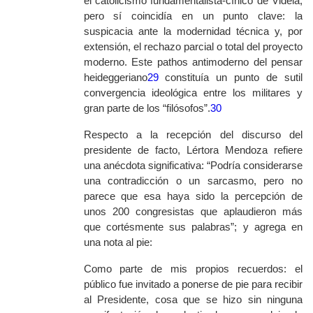
el catolicismo fundamentalista-cínico de Videla,
pero sí coincidía en un punto clave: la
suspicacia ante la modernidad técnica y, por
extensión, el rechazo parcial o total del proyecto
moderno. Este
pathos
antimoderno del pensar
heideggeriano
29
constituía un punto de sutil
convergencia ideológica entre los militares y
gran parte de los “filósofos”.
30
Respecto a la recepción del discurso del
presidente
de facto
, Lértora Mendoza refiere
una anécdota significativa: “Podría considerarse
una contradicción o un sarcasmo, pero no
parece que esa haya sido la percepción de
unos 200 congresistas que aplaudieron más
que cortésmente sus palabras”; y agrega en
una nota al pie:
Como parte de mis propios recuerdos: el
público fue invitado a ponerse de pie para recibir
al Presidente, cosa que se hizo sin ninguna