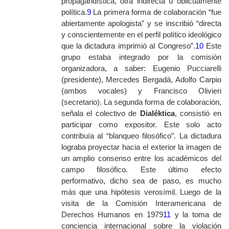
propagandística, otra indirecta u oblicuamente
política.
9
La primera forma de colaboración “fue
abiertamente apologista” y se inscribió “directa
y conscientemente en el perfil político ideológico
que la dictadura imprimió al Congreso”.
10
Este
grupo estaba integrado por la comisión
organizadora, a saber: Eugenio Pucciarelli
(presidente), Mercedes Bergadá, Adolfo Carpio
(ambos vocales) y Francisco Olivieri
(secretario). La segunda forma de colaboración,
señala el colectivo de
Dialéktica
,
consistió en
participar como expositor. Este solo acto
contribuía al “blanqueo filosófico”. La dictadura
lograba proyectar hacia el exterior la imagen de
un amplio consenso entre los académicos del
campo filosófico. Este último efecto
performativo, dicho sea de paso, es mucho
más que una hipótesis verosímil. Luego de la
visita de la Comisión Interamericana de
Derechos Humanos en 1979
11
y la toma de
conciencia internacional sobre la violación