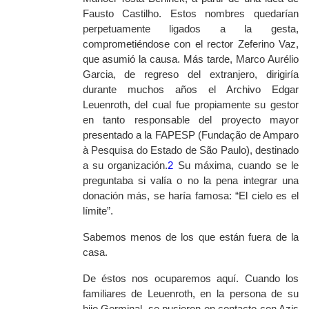
Fausto Castilho. Estos nombres quedarían
perpetuamente ligados a la gesta,
comprometiéndose con el rector Zeferino Vaz,
que asumió la causa. Más tarde, Marco Aurélio
Garcia, de regreso del extranjero, dirigiría
durante muchos años el Archivo Edgar
Leuenroth, del cual fue propiamente su gestor
en tanto responsable del proyecto mayor
presentado a la FAPESP (
Fundação de Amparo
à Pesquisa do Estado de São Paulo
), destinado
a su organización.
2
Su máxima, cuando se le
preguntaba si valía o no la pena integrar una
donación más, se haría famosa: “El cielo es el
límite”.
Sabemos menos de los que están fuera de la
casa.
De éstos nos ocuparemos aquí. Cuando los
familiares de Leuenroth, en la persona de su
hijo Germinal, se pusieron en contacto con Azis