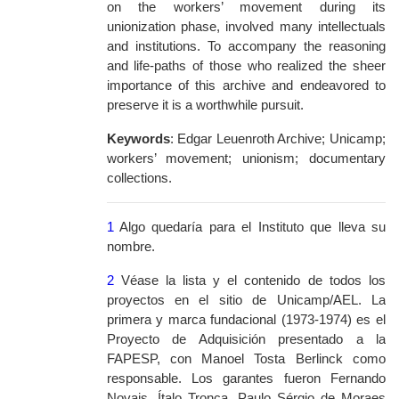
on the workers’ movement during its
unionization phase, involved many intellectuals
and institutions. To accompany the reasoning
and life-paths of those who realized the sheer
importance of this archive and endeavored to
preserve it is a worthwhile pursuit.
Keywords
: Edgar Leuenroth Archive; Unicamp;
workers’ movement; unionism; documentary
collections.
1
Algo quedaría para el Instituto que lleva su
nombre.
2
Véase la lista y el contenido de todos los
proyectos en el sitio de Unicamp/AEL. La
primera y marca fundacional (1973-1974) es el
Proyecto de Adquisición presentado a la
FAPESP, con Manoel Tosta Berlinck como
responsable. Los garantes fueron Fernando
Novais, Ítalo Tronca, Paulo Sérgio de Moraes