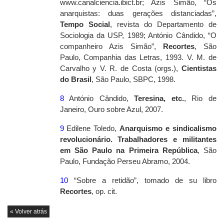
www.canalciencia.ibict.br
; Azis Simão, “Os
anarquistas: duas gerações distanciadas”,
Tempo Social
, revista do Departamento de
Sociologia da USP, 1989; António Cândido, “O
companheiro Azis Simão”,
Recortes
, São
Paulo, Companhia das Letras, 1993. V. M. de
Carvalho y V. R. de Costa (orgs.),
Cientistas
do Brasil
, São Paulo, SBPC, 1998.
8
António Cândido
,
Teresina, etc.
, Rio de
Janeiro, Ouro sobre Azul, 2007.
9
Edilene Toledo,
Anarquismo e sindicalismo
revolucionário. Trabalhadores e militantes
em São Paulo na Primeira República
, São
Paulo, Fundação Perseu Abramo, 2004.
10
“Sobre a retidão”, tomado de su libro
Recortes
,
op. cit.
« Volver atrás