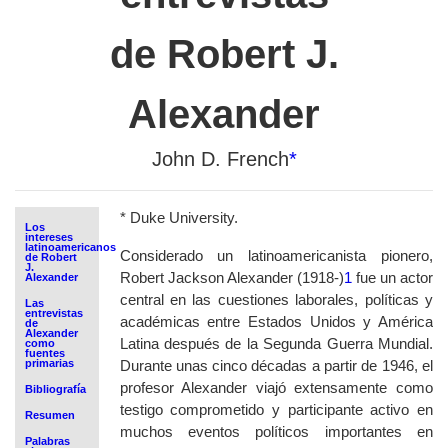
de Robert J.
Alexander
John D. French
*
*
Duke University.
Los
intereses
latinoamericanos
Considerado un latinoamericanista pionero,
de Robert
J.
Robert Jackson Alexander (1918-)
1
fue un actor
Alexander
central en las cuestiones laborales, políticas y
Las
entrevistas
académicas entre Estados Unidos y América
de
Alexander
Latina después de la Segunda Guerra Mundial.
como
fuentes
primarias
Durante unas cinco décadas a partir de 1946, el
profesor Alexander viajó extensamente como
Bibliografía
testigo comprometido y participante activo en
Resumen
muchos eventos políticos importantes en
Palabras