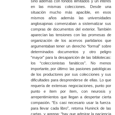
sino además con fondos ilimitados y un interés
en las mismas colecciones.
Desde una
situación mucho más apacible,
en esos
mismos años adem
ás
las universidades
anglosajonas
comenzaban a sistematizar sus
compras de documentos del
exterior
. También
aparecían las tensiones con las promesas de
organización de los acervos partidarios que
argumentaban tener
un
derecho “formal”
sobre
determinados documentos y otro peligro
“mayor” para la desaparición de las bibliotecas:
los “coleccionistas fanáticos”.
N
o menos
importante,
por último
: las pasiones patológicas
de los productores por sus colecciones y sus
dificultades para desprenderse de ellas. Lo que
requería de extensas negociaciones, punto por
punto e ítem por ítem, con neurosis y
arrepentimientos
que llegan a despertar
cierta
compasión. “Es casi necesario usar la fuerza
para llevar cada libro”,
retoma
Huninck de las
cartas, y agrega: “hay que admirar la paciencia