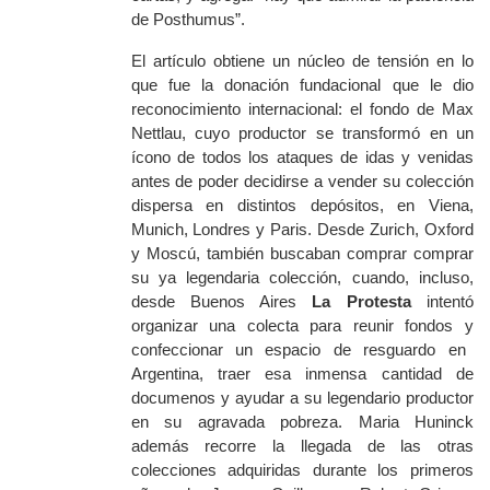
de Posthumus”.
El artículo obtiene un núcleo de tensión en lo
que fue la donación fundacional que le dio
reconocimiento internacional: el fondo de Max
Nettlau, cuyo productor se transformó en un
ícono de tod
os los ataques de idas y venidas
antes de poder decidirse a vender
su colección
dispersa
en distintos depósitos
,
en
Viena,
Munich, Londres y Paris. Desde Zurich, Oxford
y
Moscú, tambi
én
buscaban comprar comprar
su ya legendaria colección, cuando, incluso,
desde Buenos Aires
La Protesta
intentó
organizar
una colecta para
reunir
fondos
y
confeccionar un espacio de resguardo en
Argentina, traer esa inmensa cantidad de
documenos y ayudar a su
legendario
productor
en su agravada pobreza. Maria Huninck
adem
ás recorre la llegada de las otras
colecciones adquiridas durante los primeros