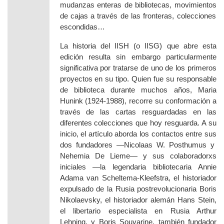
mudanzas enteras de bibliotecas,
movimientos
de cajas a través de las fronteras, colecciones
escondidas…
La historia del IISH (o IISG) que abre esta
edición resulta sin embargo particularmente
significativa por tratarse de uno de los primeros
proyectos en
su tipo
. Quien fue su responsable
de biblioteca durante muchos años, Maria
Hunink (1924-1988), recorre su conformación a
través de las cartas resguardadas en las
diferentes colecciones que hoy
resguarda
. A su
inicio, el art
ículo aborda los contactos entre sus
dos fundadores —Nicolaas W. Posthumus y
Nehemia De Lieme—
y
sus colaboradorxs
iniciales —la legendaria bibliotecaria Annie
Adama van Scheltema-Kleefstra, el historiador
expulsado de la Rusia postrevolucionaria Boris
Nikolaevsky, el historiador alem
án
Hans Stein,
el
l
ibertario especialista en Rusia Arthur
Lehning, y Boris Souvarine, también fundador