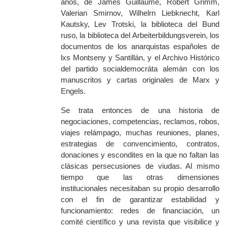
años, de
James Guillaume, Robert Grimm,
Valerian Smirnov, Wilhelrn Liebknecht, Karl
Kautsky, Lev Trotski, la biblioteca del
Bund
ruso, l
a
biblioteca del
Arbeiterbildungsverein
, los
documentos de los anarquistas españoles de
l
xs Montseny y Santillán,
y
el
Archivo Histórico
del partido socialdemocr
áta alemán
con los
manuscritos y cartas originales de Marx y
Engels.
Se trata entonces de una historia de
negociaciones, competencias, reclamos, robos,
viajes relámpago, muchas reuniones, planes,
estrategias de convencimiento, contratos,
donaciones y escondites en la que no faltan las
clásicas persecusiones de viudas. Al mismo
tiempo que las otras dimensiones
institucionales necesitaban su propio desarrollo
con el fin de garantizar estabilidad y
funcionamiento: redes de financiación, un
comité científico y una revista que visibilice y