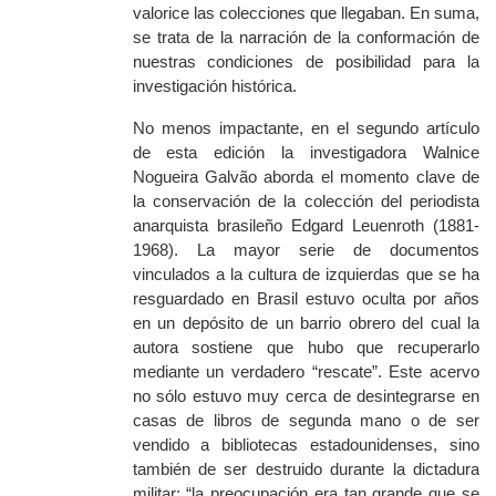
valorice las colecciones que llegaban.
En
suma
,
se trata de la narraci
ón de la conformación de
nuestras condiciones de posibilidad para la
investigación histórica.
No menos impactante, en el segundo artículo
de esta edición la investigadora Walnice
Nogueira Galvão aborda el momento clave de
la conservación de la colección del periodista
anarquista brasileño Edgard Leuenroth (1881-
1968)
.
L
a mayor
serie
de documentos
vinculados a la cultura de izquierdas que se ha
resguardado en Brasil
estuvo
oculta por años
en un depósito de un barrio obrero del cual la
autora
sostiene que hubo que recuperarlo
mediante
un verdadero “rescate”.
E
ste acervo
no sólo estuvo muy cerca de desintegrarse en
casas de libros de segunda mano o de ser
vendido a bibliotecas estadounidenses, sino
también de ser destruido durante la dictadura
militar: “la preocupación era tan grande que se