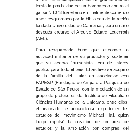
temía la posibilidad de un bombardeo contra el
galpón”. 1973 fue el año en finalmente comenzó
a ser resguardado por la
b
iblioteca de la reci
én
fundada
Universidad de Campinas
, para un año
después
crearse el
Arquivo Edgard Leuenroth
(AEL).
P
ara resguardarlo hubo que esconder la
actividad militante de su productor y sostener
que su acervo “humanista” era de interés
público para todo el pais. El archivo se adquirió
de la familia del titular en asociación con
FAPESP (
Fundação de Amparo à Pesquisa do
Estado de São Paulo
), con la mediación de un
grupo de profesores del
Instituto de Filosofia e
Ciências Humanas
de la Unicamp
, entre ellos,
el historiador estadounidense experto en los
estudios del movimiento Michael Hall, quien
luego
impulsó la creación de un área de
estudios y la ampliación por compras del