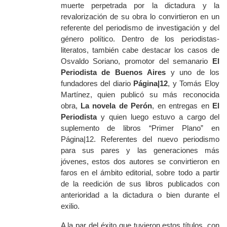
muerte perpetrada por la dictadura y la
re
valorización de su obra lo convirtieron en un
referente del periodismo de investigación y del
género político. Dentro de los periodistas-
literatos, también cabe destacar los casos de
Osvaldo Soriano, promotor del semanario
El
Periodista de Buenos Aires
y uno de los
fundadores del diario
Página|12
,
y Tomás Eloy
Martínez, quien publicó su más reconocida
obra,
La novela de Perón
,
en entregas en
El
Periodista
y quien luego estuvo a cargo del
suplemento de libros “Primer Plano” en
Página|12
.
Referentes del nuevo periodismo
para sus pares y las generaciones más
jóvenes, estos dos autores se convirtieron en
faros en el ámbito editorial, sobre todo a partir
de la reedición de sus libros publicados con
anterioridad a la dictadura o bien durante el
exilio.
A la par del éxito que tuvieron estos títulos, con