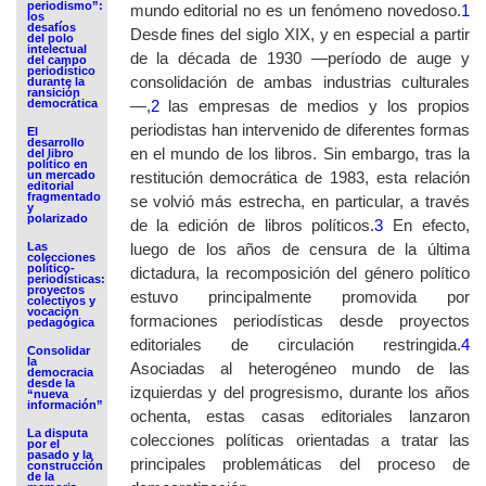
periodismo”:
mundo editorial no es un fenómeno novedoso.
1
los
desafíos
Desde fines del siglo XIX, y en especial a partir
del polo
intelectual
de la década de 1930 —período de auge y
del campo
periodístico
consolidación de ambas industrias culturales
durante la
ransición
democrática
—,
2
las empresas de medios y los propios
periodistas han intervenido de diferentes formas
El
desarrollo
en el mundo de los libros. Sin embargo, tras la
del libro
político en
un mercado
restitución democrática de 1983, esta relación
editorial
fragmentado
se volvió más estrecha, en particular, a través
y
polarizado
de la edición de libros políticos.
3
En efecto,
Las
luego de los años de censura de la última
colecciones
político-
dictadura, la recomposición del género político
periodísticas:
proyectos
estuvo principalmente promovida por
colectivos y
vocación
formaciones periodísticas desde proyectos
pedagógica
editoriales de circulación restringida.
4
Consolidar
la
Asociadas al heterogéneo mundo de las
democracia
desde la
izquierdas y del progresismo, durante los años
“nueva
información”
ochenta, estas casas editoriales lanzaron
La disputa
colecciones políticas orientadas a tratar las
por el
pasado y la
principales problemáticas del proceso de
construcción
de la