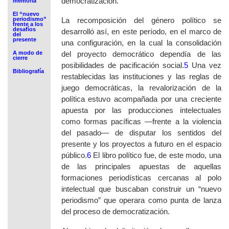
democratización.
memoria
El “nuevo
periodismo”
La recomposición del género político se
frente a los
desafíos
desarrolló así, en este período, en el marco de
del
presente
una configuración, en la cual la consolidación
A modo de
del proyecto democrático dependía de las
cierre
posibilidade
s de pacificación social.
5
U
na vez
Bibliografía
restablecidas las instituciones y las reglas de
juego democráticas, la revalorización de la
política estuvo acompañada por una creciente
apuesta por las producciones intelectuales
como formas pacíficas —frente a la violencia
del pasado— de disputar los sentidos del
presente y los proyectos a futuro en el espacio
público.
6
El libro político fue, de este modo, una
de las principales apuestas de aquellas
formaciones periodísticas cercanas al polo
intelectual que buscaban construir un “nuevo
periodismo” que operara como punta de lanza
del proceso de democratización.