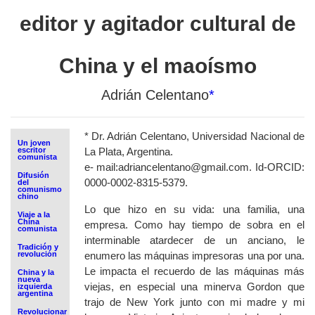
editor y agitador cultural de
China y el maoísmo
Adrián Celentano
*
*
Dr. Adrián Celentano, Universidad Nacional de
Un joven
escritor
La Plata, Argentina.
comunista
e- mail:adriancelentano@gmail.com. Id-ORCID:
Difusión
0000-0002-8315-5379.
del
comunismo
chino
Lo que hizo en su vida: una familia, una
Viaje a la
China
empresa. Como hay tiempo de sobra en el
comunista
interminable atardecer de un anciano, le
Tradición y
revolución
enumero las máquinas impresoras una por una.
Le impacta el recuerdo de las máquinas más
China y la
nueva
viejas, en especial una minerva Gordon que
izquierda
argentina
trajo de New York junto con mi madre y mi
Revolucionar