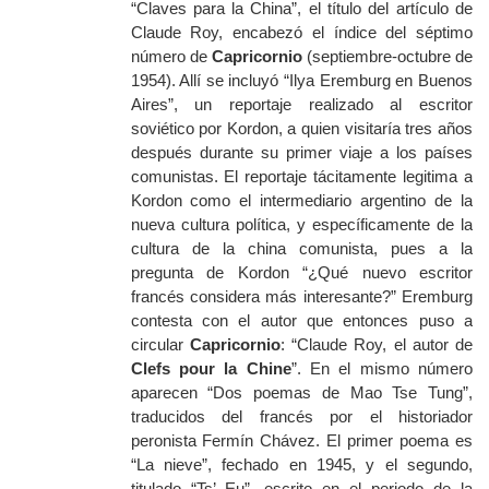
“Claves para la China”, el título del artículo de
Claude Roy, encabezó el índice del séptimo
número de
Capricornio
(septiembre-octubre de
1954). Allí se incluyó “Ilya Eremburg en Buenos
Aires”, un reportaje realizado al escritor
soviético por Kordon, a quien visitaría tres años
después durante su primer viaje a los países
comunistas. El reportaje tácitamente legitima a
Kordon como el intermediario argentino de la
nueva cultura política, y específicamente de la
cultura de la china comunista, pues a la
pregunta de Kordon
“¿Qué nuevo escritor
francés considera más interesante?”
Eremburg
contesta con el autor que entonces puso a
circular
Capricornio
: “Claude Roy, el autor de
Clefs pour la Chine
”. En el mismo número
aparecen “Dos poemas de Mao Tse Tung”,
traducidos del francés por el historiador
peronista Fermín Chávez. El primer poema es
“La nieve”, fechado en 1945, y el segundo,
titulado “Ts’ Eu”, escrito en el periodo de la