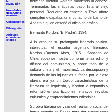
hermana Victoria. Asienta moviendo la cabeza.
la
revolución
Terminadas las máquinas paso lista al viejo
Novedades
personal. Recuerda en especial a Travi, ahora
de la China
maoísta
sempiterno capataz, un muchacho del barrio del
Conclusiones
Abasto a quien enseñó el oficio de gráfico.
Bibliografía
Bernardo Kordon, “El Padre”, 1984.
Artículos
en revistas
citados
A lo largo de su prolongado itinerario político-
intelectual, el escritor argentino Bernardo
Kordon (Buenos Aires, 1915 - Santiago de
Chile, 2002) se mostró como un tenaz editor y
difusor del comunismo, y sobre todo de la
cultura china y el maoísmo.
1
La descripción y
denuncia de las injusticias sufridas por la clase
obrera era ya un tópico característico de la
literatura de izquierda, y Kordon lo expandió y
reformuló en sus ficciones, ensayos, revistas
culturales y emprendimientos editoriales.
Su obra literaria se valió del realismo social del
barrio porteño de Boedo para dar cuenta tanto