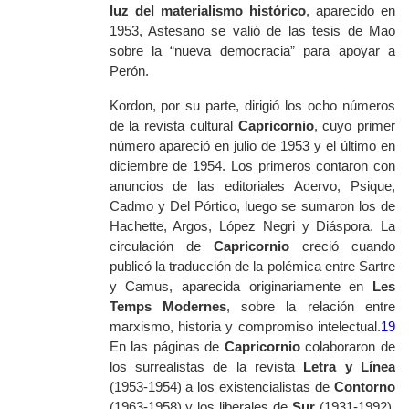
luz del materialismo histórico
, aparecido en
1953, Astesano se valió de las tesis de Mao
sobre la “nueva democracia” para apoyar a
Perón.
Kordon, por su parte, dirigió los ocho números
de la revista cultural
Capricornio
, cuyo primer
número apareció en julio de 1953 y el último en
diciembre de 1954. Los primeros contaron con
anuncios de las editoriales Acervo, Psique,
Cadmo y Del Pórtico, luego se sumaron los de
Hachette, Argos, López Negri
y Diáspora. La
circulación de
Capricornio
creció cuando
publicó la traducción de la polémica entre Sartre
y Camus, aparecida originariamente en
Les
Temps Modernes
,
sobre la relación entre
marxismo, historia y compromiso intelectual.
19
En las páginas de
Capricornio
colaboraron de
los surrealistas de la revista
Letra y Línea
(1953-1954) a los existencialistas de
Contorno
(1963-1958) y los liberales de
Sur
(1931-1992),