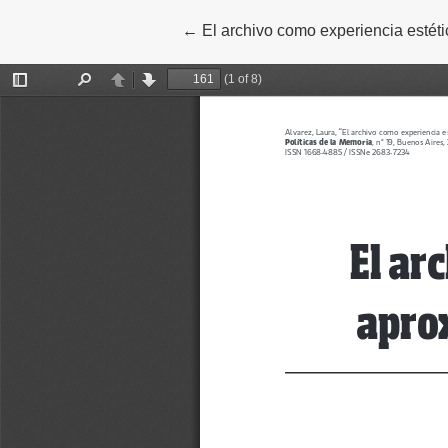
←
Volver a los detalles del artículo
El archivo como experiencia estéti