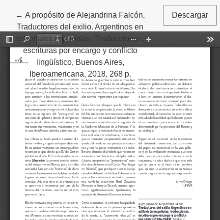
←
Volver a los detalles del artículo
A propósito de Alejandrina Falcón,
Descargar
Traductores del exilio. Argentinos en
editoriales españolas. Traducciones,
escrituras por encargo y conflicto
lingüístico, Buenos Aires,
Iberoamericana, 2018, 268 p.