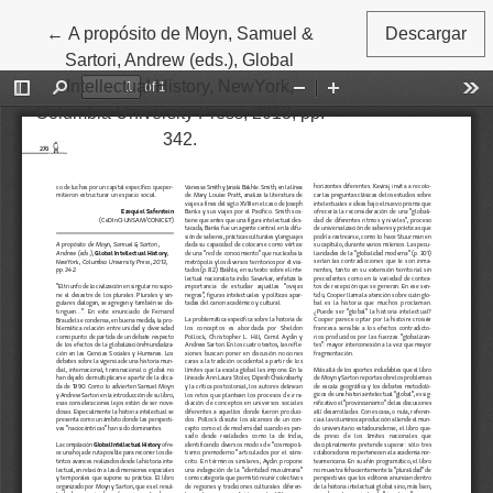
←
Volver a los detalles del artículo
A propósito de Moyn, Samuel &
Descargar
Sartori, Andrew (eds.), Global
Intellectual History, NewYork,
Columbia University Press, 2013, pp.
342.