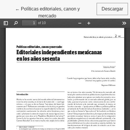
←
Volver a los detalles del artículo
Políticas editoriales, canon y
Descargar
mercado