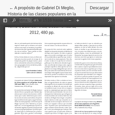
←
Volver a los detalles del artículo
A propósito de Gabriel Di Meglio,
Descargar
Historia de las clases populares en la
Argentina. Desde 1516 hasta 1880,
Tomo I, Buenos Aires, Sudamericana,
2012, 480 pp.