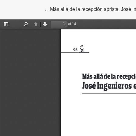
←
Volver a los detalles del artículo
Más allá de la recepción aprista. José I