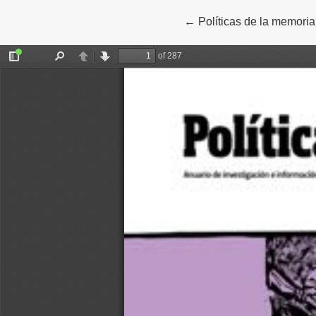
←
Volver a los detalles del
Políticas de la memoria