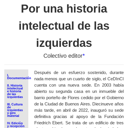
Por una historia
intelectual de las
izquierdas
Colectivo editor
*
Después de un esfuerzo sostenido, durante
I.
Documentación
n
ada menos que un cuarto de siglo, el CeDInCI
cuenta con una nueva sede. En 2003 había
II. Historia
intelectual
abierto su segunda casa en un inmueble
del
e historia
de las
izquierdas
barrio porteño de Flores
cedido por el Gobierno
de la Ciudad de Buenos Aires.
Diecinueve años
III. Cultura
de
más tarde
, en abril de 2022, inauguró su sede
izquierdas
y giro
material
definitiva gracias al apoyo de la Fundación
Friedrich Ebert
.
Se trata de un edificio de tres
IV. Edición
y recepción