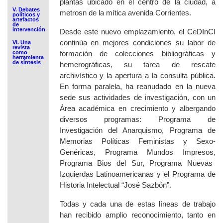
plantas ubicado en el centro de la
ciudad, a
V. Debates
metrosn de la mítica avenida Corrientes.
políticos y
artefactos
de
intervención
Desde este nuevo emplazamiento, el CeDInCI
continúa en mejores condiciones su labor de
VI. Una
revista
como
formación de colecciones bibliográficas y
herramienta
de síntesis
hemerográficas, su tarea de rescate
archivístico y la apertura a la consulta pública.
En forma paralela,
ha reanudado
en la nueva
sede sus actividades de investigación, con un
Área académica en crecimiento y
albergando
diversos programas:
Programa de
Investigación del Anarquismo
, Programa de
Memorias Políticas Feministas y Sexo-
Genéricas, Programa Mundos Impresos,
Programa Bios del Sur
, Programa Nuevas
Izquierdas Latinoamericanas y
el Programa de
Historia Intelectual “José Sazbón”.
Todas y cada una de estas líneas de trabajo
han recibido amplio reconocimiento, tanto en