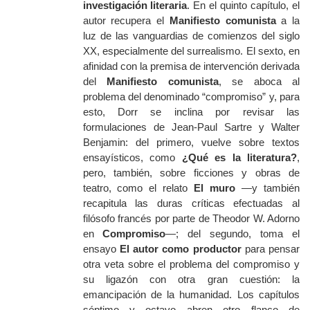
investigación literaria
. En el quinto capítulo, el
autor recupera el
Manifiesto comunista
a la
luz de las vanguardias de comienzos del siglo
XX, especialmente del surrealismo. El sexto, en
afinidad con la premisa de intervención derivada
del
Manifiesto comunista
, se aboca al
problema del denominado “compromiso” y, para
esto, Dorr se inclina por revisar las
formulaciones de Jean-Paul Sartre y Walter
Benjamin: del primero, vuelve sobre textos
ensayísticos, como
¿Qué es la literatura?
,
pero, también, sobre ficciones y obras de
teatro, como el relato
El muro
—y también
recapitula las duras críticas efectuadas al
filósofo francés por parte de Theodor W. Adorno
en
Compromiso
—; del segundo, toma el
ensayo
El autor como productor
para pensar
otra veta sobre el problema del compromiso y
su ligazón con otra gran cuestión: la
emancipación de la humanidad. Los capítulos
séptimo y octavo abren otro flanco de