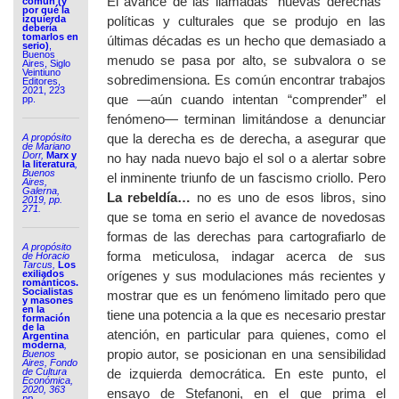
El avance de las llamadas “nuevas derechas”
común (y
por qué la
izquierda
políticas y culturales que se produjo en las
debería
tomarlos en
últimas décadas es un hecho que demasiado a
serio)
,
Buenos
menudo se pasa por alto, se subvalora o se
Aires, Siglo
Veintiuno
sobredimensiona. Es común encontrar trabajos
Editores,
2021, 223
que —aún cuando intentan “comprender” el
pp.
fenómeno— terminan limitándose a denunciar
que la derecha es de derecha, a asegurar que
A propósito
de Mariano
Dorr,
Marx y
no hay nada nuevo bajo el sol o a alertar sobre
la literatura
,
Buenos
el inminente triunfo de un fascismo criollo. Pero
Aires,
Galerna,
La rebeldía…
no es uno de esos libros, sino
2019, pp.
271.
que se toma en serio el avance de novedosas
formas de las derechas para cartografiarlo de
A propósito
forma meticulosa, indagar acerca de sus
de Horacio
Tarcus,
Los
exiliados
orígenes y sus modulaciones más recientes y
románticos.
Socialistas
mostrar que es un fenómeno limitado pero que
y masones
en la
tiene una potencia a la que es necesario prestar
formación
de la
atención, en particular para quienes, como el
Argentina
moderna
,
propio autor, se posicionan en una sensibilidad
Buenos
Aires, Fondo
de Cultura
de izquierda democrática. En este punto, el
Económica,
2020, 363
ensayo de Stefanoni, en el que prima el
pp.