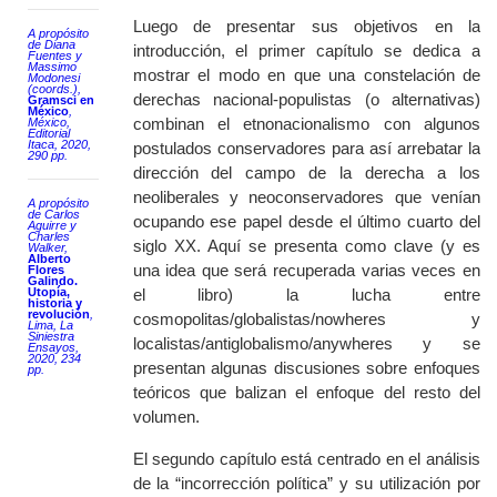
Luego de presentar sus objetivos en la
A propósito
de Diana
introducción, el primer capítulo se dedica a
Fuentes y
Massimo
mostrar el modo en que una constelación de
Modonesi
(coords.),
derechas nacional-populistas (o alternativas)
Gramsci en
México
,
combinan el etnonacionalismo con algunos
México,
Editorial
Itaca, 2020,
postulados conservadores para así arrebatar la
290 pp.
dirección del campo de la derecha a los
neoliberales y neoconservadores que venían
A propósito
de Carlos
ocupando ese papel desde el último cuarto del
Aguirre y
Charles
siglo XX. Aquí se presenta como clave (y es
Walker,
Alberto
una idea que será recuperada varias veces en
Flores
Galindo.
Utopía,
el libro) la lucha entre
historia y
revolución
,
cosmopolitas/globalistas/
nowheres
y
Lima, La
Siniestra
localistas/antiglobalismo/
anywheres
y se
Ensayos,
2020, 234
presentan algunas discusiones sobre enfoques
pp.
teóricos que balizan el enfoque del resto del
volumen.
El segundo capítulo está centrado en el análisis
de la “incorrección política” y su utilización por