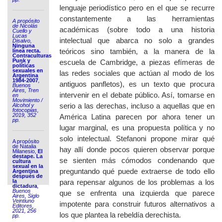
lenguaje periodístico pero en el que se recurre
constantemente a las herramientas
A propósito
de Nicolás
académicas (sobre todo a una historia
Cuello y
Lucas
intelectual que abarca no solo a grandes
Disalvo,
Ninguna
teóricos sino también, a la manera de la
línea recta.
Contraculturas
Punk y
escuela de Cambridge, a piezas efímeras de
políticas
sexuales en
las redes sociales que actúan al modo de los
Argentina
1984-2007
,
antiguos panfletos), es un texto que procura
Buenos
Aires, Tren
intervenir en el debate público. Así, tomarse en
en
Movimiento /
serio a las derechas, incluso a aquellas que en
Alcohol y
fotocopias,
2019, 352
América Latina parecen por ahora tener un
pp.
lugar marginal, es una propuesta política y no
solo intelectual. Stefanoni propone mirar qué
A propósito
de Natalia
hay allí donde pocos quieren observar porque
Milanesio,
El
destape. La
se sienten más cómodos condenando que
cultura
sexual en la
preguntando qué puede extraerse de todo ello
Argentina
después de
la
para repensar algunos de los problemas a los
dictadura
,
Buenos
que se enfrenta una izquierda que parece
Aires, Siglo
Veintiuno
impotente para construir futuros alternativos a
Editores,
2021, 256
los que plantea la rebeldía derechista.
pp.