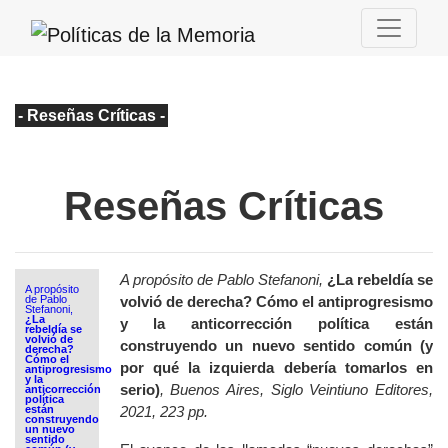
- Reseñas Críticas -
Reseñas Críticas
A propósito de Pablo Stefanoni,
¿La rebeldía se
A propósito
de Pablo
volvió de derecha? Cómo el antiprogresismo
Stefanoni,
¿La
y la anticorrección política están
rebeldía se
volvió de
construyendo un nuevo sentido común (y
derecha?
Cómo el
por qué la izquierda debería tomarlos en
antiprogresismo
y la
serio)
, Buenos Aires,
Siglo Veintiuno Editores
,
anticorrección
política
están
2021, 223 pp.
construyendo
un nuevo
sentido