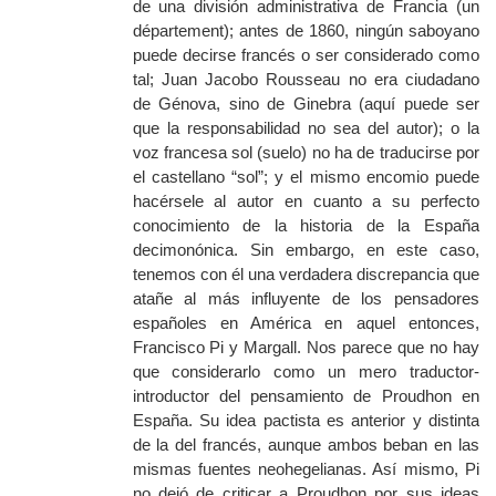
de una división administrativa de Francia (un
département
); antes de 1860, ningún saboyano
puede decirse francés o ser considerado como
tal; Juan Jacobo Rousseau no era ciudadano
de Génova, sino de Ginebra (aquí puede ser
que la responsabilidad no sea del autor); o la
voz francesa
sol
(suelo) no ha de traducirse por
el castellano “sol”; y el mismo encomio puede
hacérsele al autor en cuanto a su perfecto
conocimiento de la historia de la España
decimonónica. Sin embargo, en este caso,
tenemos con él una verdadera discrepancia que
atañe al más influyente de los pensadores
españoles en América en aquel entonces,
Francisco Pi y Margall. Nos parece que no hay
que considerarlo como un mero traductor-
introductor del pensamiento de Proudhon en
España. Su idea pactista es anterior y distinta
de la del francés, aunque ambos beban en las
mismas fuentes neohegelianas. Así mismo, Pi
no dejó de criticar a Proudhon por sus ideas