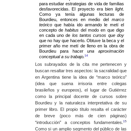
para estudiar estrategias de vida de familias
desfavorecidas. El proyecto era bien
light
.
Como ya tenía algunas lecturas de
Bourdieu, entonces en medio del
marco
teórico
que había ido armando le metí el
concepto de
habitus
del modo en que digo
en cada uno de
los tantos cursos que doy
que no hay que hacerlo. Obtuve la beca y el
primer año me metí de lleno en la obra de
Bourdieu para hacer
una aproximación
14
conceptual a su trabajo.
Los subrayados de la cita me pertenecen y
buscan resaltar tres aspectos: la sacralidad que
en Argentina tiene la idea de “marco teórico”
(idea que suena irrisoria entre colegas
brasileños y europeos), el lugar de Gutiérrez
como la principal docente de cursos sobre
Bourdieu y la naturaleza interpretativa de su
primer libro. El propio título resalta el carácter
de breve (poco más de cien páginas)
15
“introducción” a conceptos fundamentales.
Como si un amplio segmento del público de las