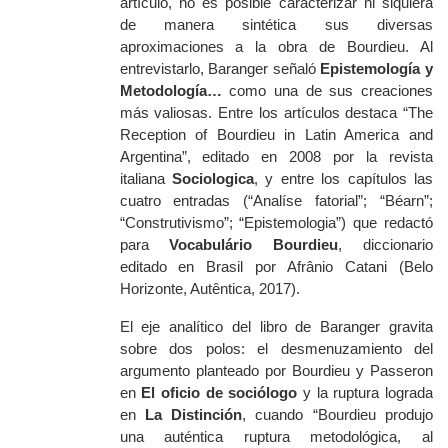
artículo, no es posible caracterizar ni siquiera
de manera sintética sus diversas
aproximaciones a la obra de Bourdieu. Al
entrevistarlo, Baranger señaló
Epistemología y
Metodología…
como una de sus creaciones
más valiosas. Entre los artículos destaca “The
Reception of Bourdieu in Latin America and
Argentina”, editado en 2008 por la revista
italiana
Sociologica
, y entre los capítulos las
cuatro entradas (“Analíse fatorial”; “Béarn”;
“Construtivismo”; “Epistemologia”) que redactó
para
Vocabulário Bourdieu
, diccionario
editado en Brasil por Afrânio Catani (Belo
Horizonte, Autêntica, 2017).
El eje analítico del libro de Baranger gravita
sobre dos polos: el desmenuzamiento del
argumento planteado por Bourdieu y Passeron
en
El oficio de sociólogo
y la ruptura lograda
en
La Distinción
, cuando “Bourdieu produjo
una auténtica ruptura metodológica, al