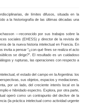
sciplinarias, de límites difusos, situada en la
aído a la historiografía de las últimas décadas una
Prochasson —reconocido por sus trabajos sobre la
ces sociales (EHESS) y director de la revista de
omía de la nueva historia intelectual en Francia. En
s invita a pensar “¿con qué fines se realiza el acto
úblicos se dirige?”. El resultado es un cuidadoso
s diálogos y rupturas, las operaciones con respecto a
ntelectual, el estado del campo en la Argentina: los
 perspectivas, sus objetos, espacios y mediaciones.
a, por un lado, del creciente interés local en la
plio e hibridado espectro. Explora, por otra parte,
ctual operó como un contrapunto del declive de la
ncia (la práctica intelectual como actividad urgente