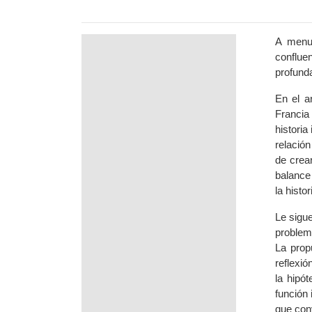
A menud
confluen
profund
En el a
Francia
historia
relación
de crea
balance 
la histor
Le sigue
problema
La prop
reflexió
la hipó
función 
que conv