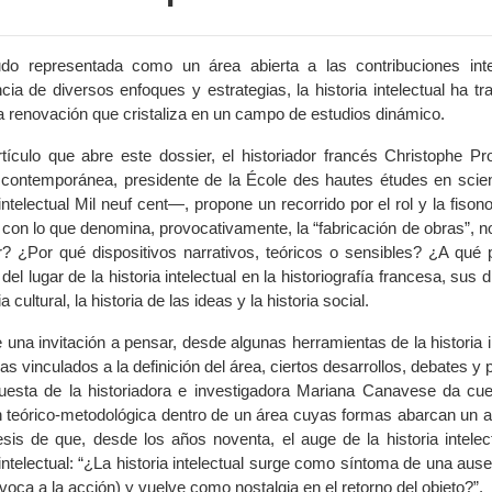
o representada como un área abierta a las contribuciones interdi
cia de diversos enfoques y estrategias, la historia intelectual ha tr
a renovación que cristaliza en un campo de estudios dinámico.
rtículo que abre este
dossier
, el historiador francés Christophe 
 contemporánea, presidente de la
École
des hautes
études
en scien
 intelectual
Mil neuf cent
—, propone un recorrido por el rol y la fison
 con lo que denomina, provocativamente, la “fabricación de obras”, no
r? ¿Por qué dispositivos narrativos, teóricos o sensibles? ¿A qué p
del lugar de la historia intelectual en la historiografía francesa, su
ia cultural, la historia de las ideas y la historia social.
 una invitación a pensar, desde algunas herramientas de la historia i
s vinculados a la definición del área, ciertos desarrollos, debates y
uesta de la historiadora e investigadora Mariana Canavese da cuent
n teórico-metodológica dentro de un área cuyas formas abarcan un am
tesis de que, desde los años noventa, el auge de la historia intele
intelectual: “¿La historia intelectual surge como síntoma de una ause
oca a la acción) y vuelve como nostalgia en el retorno del objeto?”.