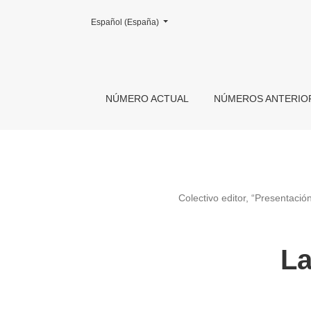
Cambiar el idioma. El actual es:
Español (España)
NÚMERO ACTUAL
NÚMEROS ANTERIO
Colectivo editor, “Presentació
La