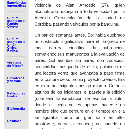
Experiencias
violencia de Alan Amoedo (27), quien
etnográficas
alcoholizado manejaba a toda velocidad por la
Avenida Circunvalación de la ciudad de
Cultura
escrita en el
Córdoba, pasando vehículos por la banquina.
Partido
Obrero
Un par de semanas antes, Sol había quebrado
Cultura
un obstáculo significativo para el progreso de
escrita en la
Unión
toda carrera científica: la publicación,
Cívica
Radical
sometiendo sus manuscritos a la evaluación de
pares. Sol escribía sin parar, con vocación,
“El diario
de Milton”
sensibilidad, búsqueda de estilo, pulsiones de
una lectora voraz que avanzaba a paso firme
Bibliotecas
en la costura de su propio proyecto creador. Era
y desidia
en extremo exigente consigo misma. Como a
algunos de los iniciantes, el pasaje a la edición
Reflexiones
finales
(compleja transmutación de escritor a autor,
donde el juego no es apenas hacerse un
Bibliografía
nombre sino que perdure en el tiempo) en ella
se figuraba como un gran salto en alto:
Resumen
mostrarse, darse a conocer; no hacerlo en