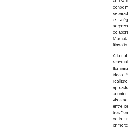
en Parí
conocim
separad
estraté
sorpren
colabor
Mornet:
filosofía
A la ca
reactua
Iluminis
ideas. 
realiza
aplicad
acontec
vista se
entre l
tres “le
de la j
primero