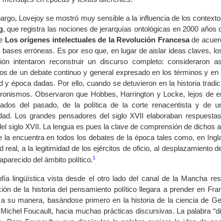
rgo, Lovejoy se mostró muy sensible a la influencia de los contextos
g
, que registra las nociones de jerarquías ontológicas en 2000 años d
ue
Los orígenes intelectuales de la Revolución Francesa
de acuerd
 bases erróneas. Es por eso que, en lugar de aislar ideas claves, los 
ión intentaron reconstruir un discurso completo: consideraron a
os de un debate continuo y general expresado en los términos y en b
 y época dadas. Por ello, cuando se detuvieron en la historia tradici
ronismos. Observaron que Hobbes, Harrington y Locke, lejos de enu
ados del pasado, de la política de la corte renacentista y de 
dad. Los grandes pensadores del siglo XVII elaboraban respuestas 
el siglo XVII. La lengua es pues la clave de comprensión de dichos a
 la encuentra en todos los debates de la época tales como, en Inglate
d real, a la legitimidad de los ejércitos de oficio, al desplazamiento
1
parecido del ámbito político.
sofía lingüística vista desde el otro lado del canal de la Mancha 
ión de la historia del pensamiento político llegara a prender en Fr
ía a su manera, basándose primero en la historia de la ciencia de G
 Michel Foucault, hacia muchas prácticas discursivas. La palabra “d