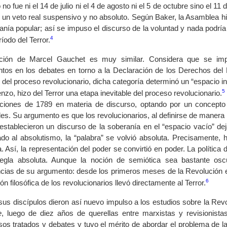
 no fue ni el 14 de julio ni el 4 de agosto ni el 5 de octubre sino el
e un veto real suspensivo y no absoluto. Según Baker, la Asamblea 
ranía popular; así se impuso el discurso de la voluntad y nada podr
4
ríodo del Terror.
ción de Marcel Gauchet es muy similar. Considera que se imp
tos en los debates en torno a la Declaración de los Derechos del
del proceso revolucionario, dicha categoría determinó un “espacio i
5
nzo, hizo del Terror una etapa inevitable del proceso revolucionario.
cciones de 1789 en materia de discurso, optando por un concepto 
les. Su argumento es que los revolucionarios, al definirse de maner
 establecieron un discurso de la soberanía en el “espacio vacío” d
ado al absolutismo, la “palabra” se volvió absoluta. Precisamente, 
a. Así, la representación del poder se convirtió en poder. La política
regla absoluta. Aunque la noción de semiótica sea bastante os
ncias de su argumento: desde los primeros meses de la Revolución el
6
ión filosófica de los revolucionarios llevó directamente al Terror.
 sus discípulos dieron así nuevo impulso a los estudios sobre la Re
e
, luego de diez años de querellas entre marxistas y revisionistas
s tratados y debates y tuvo el mérito de abordar el problema de la 