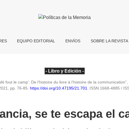
RES
EQUIPO EDITORIAL
ENVÍOS
SOBRE LA REVISTA
- Libro y Edición -
é fout le camp’: De l’histoire du livre à l’histoire de la communication”
2021, pp. 76-85.
https://doi.org/10.47195/21.701
. ISSN 1668-4885 / IS
ancia, se te escapa el c