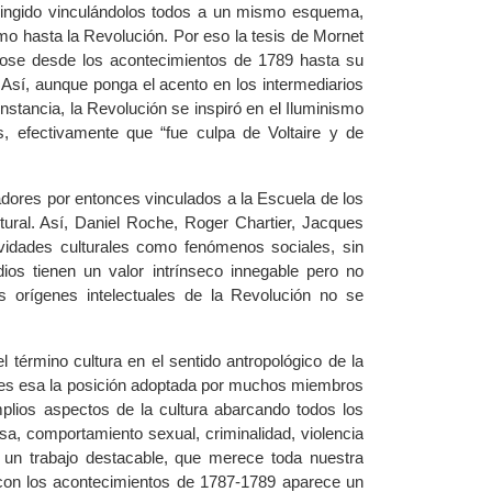
ringido vinculándolos todos a un mismo esquema,
mo hasta la Revolución. Por eso la tesis de Mornet
éndose desde los acontecimientos de 1789 hasta su
. Así, aunque ponga el acento en los intermediarios
instancia, la Revolución se inspiró en el Iluminismo
s, efectivamente que “fue culpa de Voltaire y de
iadores por entonces vinculados a la Escuela de los
ltural. Así, Daniel Roche, Roger Chartier, Jacques
tividades culturales como fenómenos sociales, sin
ios tienen un valor intrínseco innegable pero no
os orígenes intelectuales de la Revolución no se
l término cultura en el sentido antropológico de la
os es esa la posición adoptada por muchos miembros
mplios aspectos de la cultura abarcando todos los
osa, comportamiento sexual, criminalidad, violencia
on un trabajo destacable, que merece toda nuestra
” con los acontecimientos de 1787-1789 aparece un