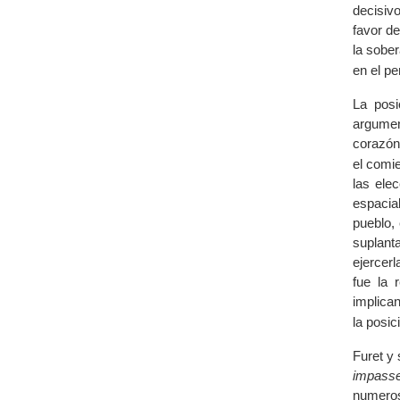
decisivo
favor d
la sobe
en el pe
La posi
argumen
corazón 
el comie
las ele
espacia
pueblo,
suplant
ejercerl
fue la 
implica
la posic
Furet y
impass
numeroso