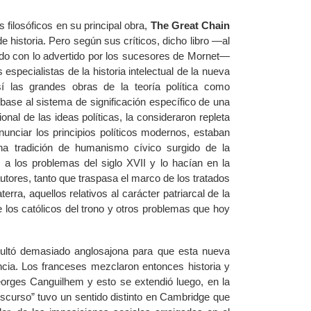
 filosóficos en su principal obra,
The Great Chain
e historia. Pero según sus críticos, dicho libro —al
o con lo advertido por los sucesores de Mornet—
especialistas de la historia intelectual de la nueva
sí las grandes obras de la teoría política como
ase al sistema de significación específico de una
onal de las ideas políticas, la consideraron repleta
nciar los principios políticos modernos, estaban
una tradición de humanismo cívico surgido de la
a los problemas del siglo XVII y lo hacían en la
utores, tanto que traspasa el marco de los tratados
rra, aquellos relativos al carácter patriarcal de la
 de los católicos del trono y otros problemas que hoy
resultó demasiado anglosajona para que esta nueva
ancia. Los franceses mezclaron entonces historia y
eorges Canguilhem y esto se extendió luego, en la
iscurso” tuvo un sentido distinto en Cambridge que