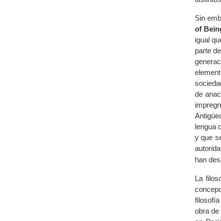
Sin emba
of Bein
igual q
parte de
generac
element
sociedad
de anac
impregn
Antigüe
lengua d
y que se
autorida
han desa
La filo
concepc
filosof
obra de