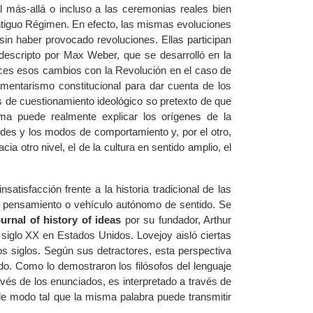
 al más-allá o incluso a las ceremonias reales bien
 Antiguo Régimen. En efecto, las mismas evoluciones
 sin haber provocado revoluciones. Ellas participan
descripto por Max Weber, que se desarrolló en la
onces esos cambios con la Revolución en el caso de
amentarismo constitucional para dar cuenta de los
 de cuestionamiento ideológico so pretexto de que
tima puede realmente explicar los orígenes de la
tudes y los modos de comportamiento y, por el otro,
a otro nivel, el de la cultura en sentido amplio, el
nsatisfacción frente a la historia tradicional de las
 pensamiento o vehículo autónomo de sentido. Se
urnal of history of ideas
por su fundador, Arthur
l siglo XX en Estados Unidos. Lovejoy aisló ciertas
los siglos. Según sus detractores, esta perspectiva
o. Como lo demostraron los filósofos del lenguaje
avés de los enunciados, es interpretado a través de
de modo tal que la misma palabra puede transmitir