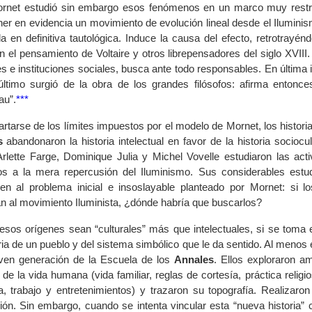
Mornet estudió sin embargo esos fenómenos en un marco muy rest
er en evidencia un movimiento de evolución lineal desde el Iluminis
la en definitiva tautológica. Induce la causa del efecto, retrotray
n el pensamiento de Voltaire y otros librepensadores del siglo XVIII
es e instituciones sociales, busca ante todo responsables. En última 
último surgió de la obra de los grandes filósofos: afirma entonce
u”.
***
rtarse de los límites impuestos por el modelo de Mornet, los histor
s
abandonaron la historia intelectual en favor de la historia sociocu
Arlette Farge, Dominique Julia y Michel Vovelle estudiaron las ac
los a la mera repercusión del Iluminismo. Sus considerables estud
en al problema inicial e insoslayable planteado por Mornet: si l
n al movimiento Iluminista, ¿dónde habría que buscarlos?
esos orígenes sean “culturales” más que intelectuales, si se toma e
aria de un pueblo y del sistema simbólico que le da sentido. Al men
oven generación de la Escuela de los
Annales
. Ellos exploraron a
de la vida humana (vida familiar, reglas de cortesía, práctica religi
va, trabajo y entretenimientos) y trazaron su topografía. Realizar
ión. Sin embargo, cuando se intenta vincular esta “nueva historia