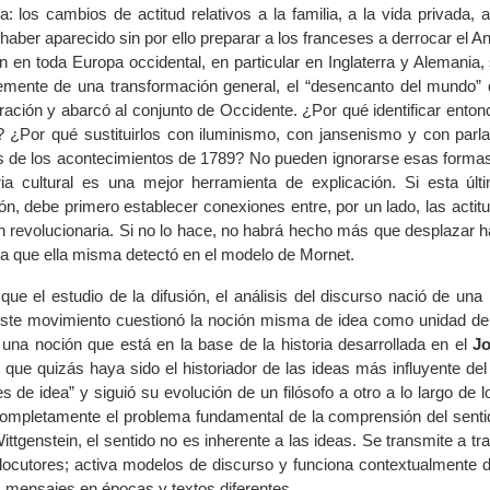
: los cambios de actitud relativos a la familia, a la vida privada,
haber aparecido sin por ello preparar a los franceses a derrocar el
n en toda Europa occidental, en particular en Inglaterra y Alemania,
emente de una transformación general, el “desencanto del mundo” 
uración y abarcó al conjunto de Occidente. ¿Por qué identificar ent
? ¿Por qué sustituirlos con iluminismo, con jansenismo y con parl
s de los acontecimientos de 1789? No pueden ignorarse esas formas
oria cultural es una mejor herramienta de explicación. Si esta úl
ón, debe primero establecer conexiones entre, por un lado, las acti
n revolucionaria. Si no lo hace, no habrá hecho más que desplazar haci
a que ella misma detectó en el modelo de Mornet.
 que el estudio de la difusión, el análisis del discurso nació de una i
Este movimiento cuestionó la noción misma de idea como unidad de
 una noción que está en la base de la historia desarrollada en el
Jo
 que quizás haya sido el historiador de las ideas más influyente de
s de idea” y siguió su evolución de un filósofo a otro a lo largo de 
completamente el problema fundamental de la comprensión del sentid
ttgenstein, el sentido no es inherente a las ideas. Se transmite a tr
erlocutores; activa modelos de discurso y funciona contextualmente 
s mensajes en épocas y textos diferentes.