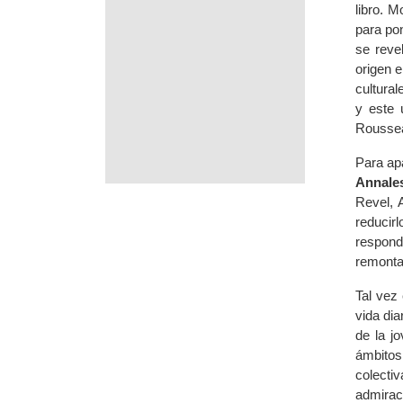
libro. 
para pon
se reve
origen e
cultural
y este 
Roussea
Para apa
Annale
Revel, 
reducir
respond
remonta
Tal vez 
vida di
de la j
ámbitos 
colecti
admirac