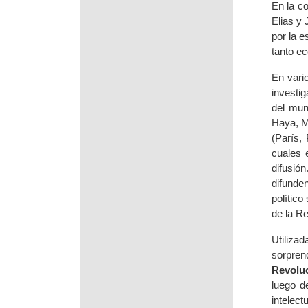
En la co
Elias y 
por la e
tanto ec
En vario
investi
del mun
Haya, M
(París, 
cuales 
difusió
difunden
político
de la R
Utiliza
sorpren
Revolu
luego d
intelect