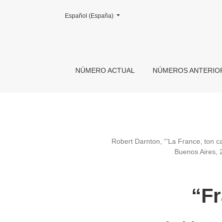
Cambiar el idioma. El actual es:
Español (España)
NÚMERO ACTUAL
NÚMEROS ANTERIO
Robert Darnton, “‘La France, ton caf
Buenos Aires, 
“Fr