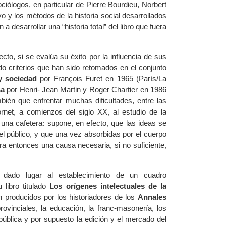
ciólogos, en particular de Pierre Bourdieu, Norbert
vo y los métodos de la historia social desarrollados
 a desarrollar una “historia total” del libro que fuera
to, si se evalúa su éxito por la influencia de sus
o criterios que han sido retomados en el conjunto
y sociedad
por François Furet en 1965 (París/La
sa
por Henri- Jean Martin y Roger Chartier en 1986
mbién que enfrentar muchas dificultades, entre las
net, a comienzos del siglo XX, al estudio de la
una cafetera: supone, en efecto, que las ideas se
a el público, y que una vez absorbidas por el cuerpo
tra entonces una causa necesaria, si no suficiente,
ha dado lugar al establecimiento de un cuadro
 libro titulado
Los orígenes intelectuales de la
 producidos por los historiadores de los
Annales
ovinciales, la educación, la franc-masonería, los
ón pública y por supuesto la edición y el mercado del