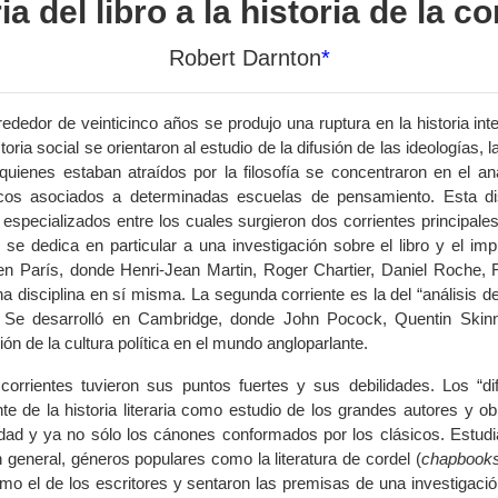
ria del libro a la historia de la 
Robert Darnton
*
ededor de veinticinco años se produjo una ruptura en la historia inte
storia social se orientaron al estudio de la difusión de las ideologías,
 quienes estaban atraídos por la filosofía se concentraron en el aná
ticos asociados a determinadas escuelas de pensamiento. Esta d
especializados entre los cuales surgieron dos corrientes principale
; se dedica en particular a una investigación sobre el libro y el imp
n París, donde Henri-Jean Martin, Roger Chartier, Daniel Roche, Fré
una disciplina en sí misma. La segunda corriente es la del “análisis d
o. Se desarrolló en Cambridge, donde John Pocock, Quentin Skin
ón de la cultura política en el mundo angloparlante.
orrientes tuvieron sus puntos fuertes y sus debilidades. Los “di
e de la historia literaria como estudio de los grandes autores y obra
lidad y ya no sólo los cánones conformados por los clásicos. Estudi
n general, géneros populares como la literatura de cordel (
chapbook
mo el de los escritores y sentaron las premisas de una investigación