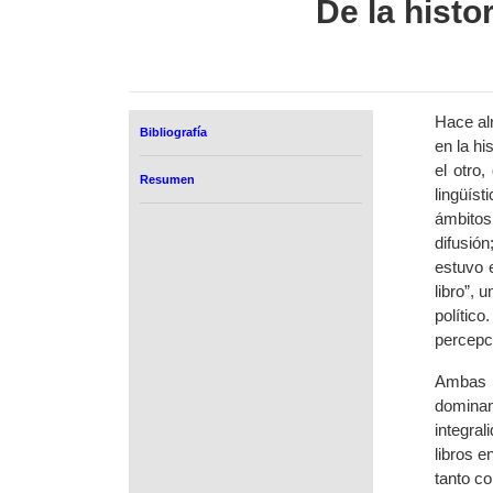
De la histo
Hace alr
Bibliografía
en la hi
el otro,
Resumen
lingüís
ámbitos 
difusión
estuvo e
libro”, 
polític
percepci
Ambas c
dominant
integra
libros e
tanto co