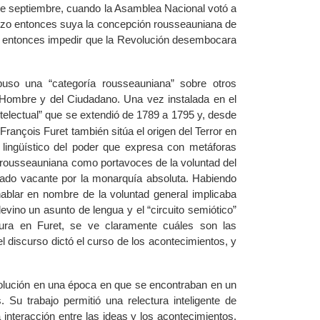
 11 de septiembre, cuando la Asamblea Nacional votó a
hizo entonces suya la concepción rousseauniana de
ía entonces impedir que la Revolución desembocara
uso una “categoría rousseauniana” sobre otros
 Hombre y del Ciudadano. Una vez instalada en el
ntelectual” que se extendió de 1789 a 1795 y, desde
François Furet también sitúa el origen del Terror en
lingüístico del poder que expresa con metáforas
a rousseauniana como portavoces de la voluntad del
ejado vacante por la monarquía absoluta. Habiendo
hablar en nombre de la voluntad general implicaba
 devino un asunto de lengua y el “circuito semiótico”
cura en Furet, se ve claramente cuáles son las
 discurso dictó el curso de los acontecimientos, y
volución en una época en que se encontraban en un
. Su trabajo permitió una relectura inteligente de
interacción entre las ideas y los acontecimientos.