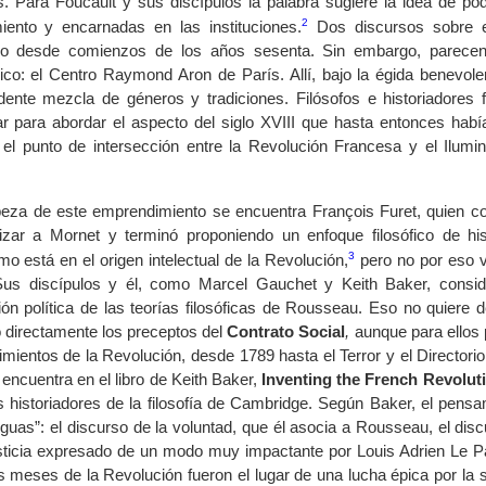
s. Para Foucault y sus discípulos la palabra sugiere la idea de pod
2
iento y encarnadas en las instituciones.
Dos discursos sobre el
o desde comienzos de los años sesenta. Sin embargo, parecen
gico: el Centro Raymond Aron de París. Allí, bajo la égida benevol
dente mezcla de géneros y tradiciones. Filósofos e historiadores 
ar para abordar el aspecto del siglo XVIII que hasta entonces habí
 el punto de intersección entre la Revolución Francesa y el Ilumi
.
beza de este emprendimiento se encuentra François Furet, quien co
lizar a Mornet y terminó proponiendo un enfoque filosófico de hist
3
mo está en el origen intelectual de la Revolución,
pero no por eso vu
Sus discípulos y él, como Marcel Gauchet y Keith Baker, consid
ción política de las teorías filosóficas de Rousseau. Eso no quiere
o directamente los preceptos del
Contrato Social
,
aunque para ellos 
imientos de la Revolución, desde 1789 hasta el Terror y el Director
 encuentra en el libro de Keith Baker,
Inventing the French Revolut
os historiadores de la filosofía de Cambridge. Según Baker, el pens
nguas”: el discurso de la voluntad, que él asocia a Rousseau, el dis
usticia expresado de un modo muy impactante por Louis Adrien Le P
s meses de la Revolución fueron el lugar de una lucha épica por la