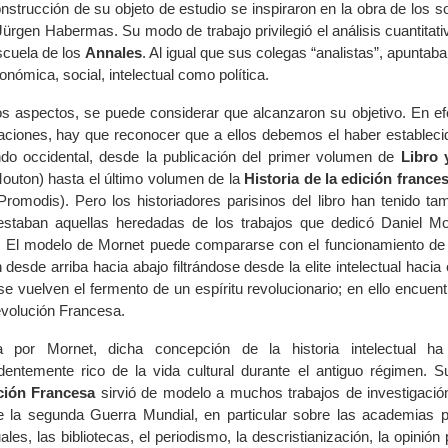
nstrucción de su objeto de estudio se inspiraron en la obra de los so
Jürgen Habermas. Su modo de trabajo privilegió el análisis cuantitati
scuela de los
Annales
. Al igual que sus colegas “analistas”,
apuntaban
onómica, social, intelectual como política.
s aspectos, se puede considerar que alcanzaron su objetivo. En efec
gaciones, hay que reconocer que a ellos debemos el haber establecid
do occidental, desde la publicación del primer volumen de
Libro 
outon) hasta el último volumen de la
Historia de la edición france
Promodis). Pero los historiadores parisinos del libro han tenido ta
estaban aquellas heredadas de los trabajos que dedicó Daniel Mor
n. El modelo de Mornet puede compararse con el funcionamiento de 
 desde arriba hacia abajo filtrándose desde la elite intelectual haci
 se vuelven el fermento de un espíritu revolucionario; en ello encuen
evolución Francesa.
da por Mornet, dicha concepción de la historia intelectual 
dentemente rico de la vida cultural durante el antiguo régimen. Su
ción Francesa
sirvió de modelo a muchos trabajos de investigación
e la segunda Guerra Mundial, en particular sobre las academias pr
uales, las bibliotecas, el periodismo, la descristianización, la opini