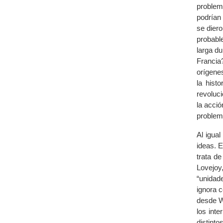
problema
podrían 
se diero
probabl
larga d
Francia
orígene
la hist
revoluci
la acció
problem
Al igual
ideas. 
trata de
Lovejoy,
“unidade
ignora 
desde Wi
los int
distinto