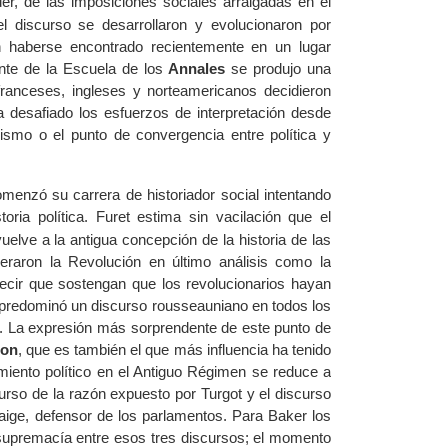
er, de las imposiciones sociales arraigadas en el
 discurso se desarrollaron y evolucionaron por
 haberse encontrado recientemente en un lugar
ente de la Escuela de los
Annales
se produjo una
franceses, ingleses y norteamericanos decidieron
a desafiado los esfuerzos de interpretación desde
nismo o el punto de convergencia entre política y
menzó su carrera de historiador social intentando
oria política. Furet estima sin vacilación que el
elve a la antigua concepción de la historia de las
eraron la Revolución en último análisis como la
 decir que sostengan que los revolucionarios hayan
predominó un discurso rousseauniano en todos los
io. La expresión más sorprendente de este punto de
ion
, que es también el que más influencia ha tenido
amiento político en el Antiguo Régimen se reduce a
curso de la razón expuesto por Turgot y el discurso
aige, defensor de los parlamentos. Para Baker los
 supremacía entre esos tres discursos; el momento