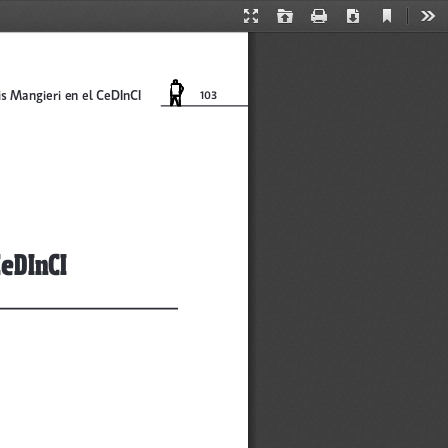
Current
Presentation
Open
Print
Download
Too
View
Mode
is Mangieri en el CeDInCI 
103
eDInCI 