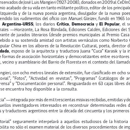
nservados de José Luis Mangieri (1927-2008), donados en 2009 al CeDInCI 
nio acabado de su vida en tanto militante político, editor de los principa
  Izquierda  y  de  la  nueva  poesía  argentina,  divulgador  de  la  nueva  poesí
ndido los rudimentos del oficio con Manuel Gleizer, fundó en 1965 los
Argentina-URSS
Crítica
Democracia
  El  Popular
  
;  los  diarios  
, 
  y
,  el 
iales —Horizonte, La Rosa Blindada, Ediciones Caldén, Ediciones del Si
ante de jurados literarios (desde premios municipales al Premio Casa 
 debido a su sostenida amistad con artistas vernáculos como Norberto 
pular China en los albores de la Revolución Cultural, poeta, director de
ndada
, esposo de la arquitecta y traductora Juana “Cuca” Karasik y la 
e formas de asociación horizontales y democratizantes entre escritore
, vecino y asambleario del Barrio de Floresta en el contexto del llamad
ngieri, con ocho metros lineales de extensión, fue clasificado en ocho s
torial”,  “Fotos”,  “Actividad  en  revistas”,  “Programas”  (catálogos  de  a
“Prensa” y “Documentación personal”
 .
 Resguardado en 63 cajas libres de
se encuentra hoy disponible a la consulta
 .
a” —integrada por más de mil trescientas misivas recibidas, emitidas y d
uellos investigadores interesados en reconstruir determinadas redes d
s y traductores argentinos entre la década del cincuenta y los primeros
orial”  seguramente  interpelará  a  aquellos  estudiosos  de  la  historia  del
bilita no sólo el examen material de los diversos procedimientos de imp