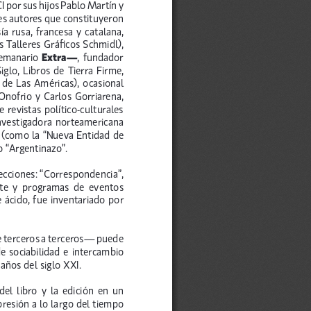
por sus hijos Pablo Martín y 
les autores que constituyeron 
a  rusa,  francesa  y  catalana,  
 Talleres Gráficos Schmidl), 
  Extra—
 semanario
,  fundador  
glo, Libros de Tierra Firme, 
de Las Américas), ocasional 
Onofrio y Carlos Gorriarena, 
 revistas político-culturales 
investigadora norteamericana 
s (como la “Nueva Entidad de 
o “Argentinazo”
 .
ecciones: “Correspondencia”, 
rte  y  programas  de  eventos  
 ácido, fue inventariado por 
e terceros a terceros— puede 
e sociabilidad e intercambio 
 años del siglo XXI
 .
  libro  y  la  edición  en  un  
resión a lo largo del tiempo 