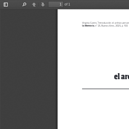
of 1
Toggle
Find
Previous
Next
Sidebar
Virginia Castro, “Introducción: el archivo perso
la Memoria
, n° 25, Buenos Aires, 2025, p. 103. 
el ar