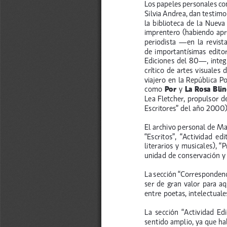
Los papeles personales co
Silvia Andrea, dan testimo
la  biblioteca  de  la  Nueva
imprentero (habiendo apre
periodista  —en  la  revista
de importantísimas editor
Ediciones del 80—, integr
crítico de artes visuales
viajero en la República Po
Por 
La Rosa Bli
como 
y 
Lea Fletcher, propulsor d
Escritores” del año 2000)
El archivo personal de Ma
“Escritos”,  “Actividad  edi
literarios y musicales), 
unidad de conservación y 
La sección “Correspondenci
ser de gran valor para aq
entre poetas, intelectuale
La  sección  “Actividad  Edit
sentido amplio, ya que ha