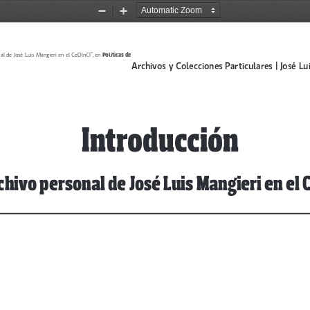
Zoom
Zoom
Out
In
Políticas de 
nal de José Luis Mangieri en el CeDInCI”, en 
Archivos y Colecciones Particulares | José Lu
Introducción
chivo personal de José Luis Mangieri en el C