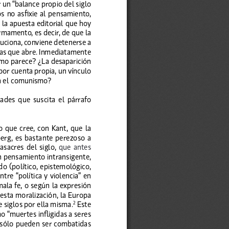
un “balance propio del siglo 
s no asfixie al pensamiento, 
la apuesta editorial que hoy 
irmamento, es decir, de que la 
luciona, conviene detenerse a 
vas que abre
 . Inmediatamente 
omo parece? ¿La desaparición 
 por cuenta propia, un vínculo 
ara el comunismo?
des  que  suscita  el  párrafo  
que cree, con Kant, que la 
berg, es bastante perezoso a 
asacres  del  siglo,  
que  antes  
 pensamiento intransigente, 
o (político, epistemológico, 
tre “política y violencia” en 
mala fe, o según la expresión 
esta moralización, la Europa 
siglos por ella misma .
 Este 
2
“muertes infligidas a seres 
y sólo pueden ser combatidas 