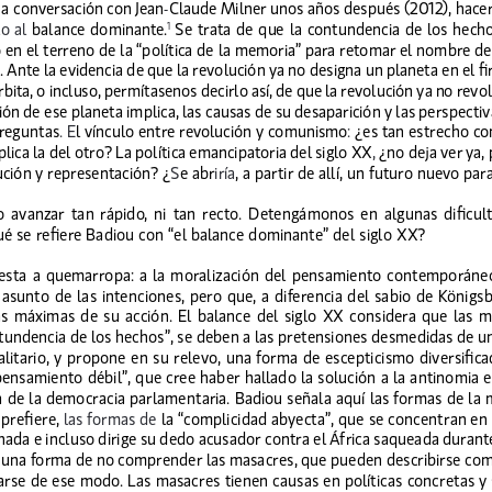
a conversación con Jean
-
Claude Milner unos años después (2012), hacer 
o al 
balance dominante
 .
 Se trata de que la contundencia de los hecho
1
 en el terreno de la “política de la memoria” para retomar el nombre de 
e
 . Ante la evidencia de que la revolución ya no designa un planeta en el f
rbita, o incluso, permítasenos decirlo así, de que la revolución ya no revo
ión de ese planeta implica, las causas de su desaparición y las perspecti
preguntas
 . E
l vínculo entre revolución y comunismo
:
 ¿es tan estrecho c
lica la del otro? La política emancipatoria del siglo XX
,
 ¿no deja ver ya,
ción y representación? ¿
S
e abr
iría
, a partir de allí, un futuro nuevo p
  avanzar  tan  rápido,  ni  tan  recto
 .  Detengámonos  en  algunas  dificulta
ué se refiere Badiou con “el balance dominante” del siglo XX? 
sta a quemarropa: a la moralización del pensamiento contemporáneo 
asunto de las intenciones, pero que, a diferencia del sabio de Königs
as  máximas  de  su  acción .  El  balance  del  siglo  XX  considera  que  las  m
ndencia de los hechos”, se deben a las pretensiones desmedidas de un
alitario, y propone en su relevo, una forma de escepticismo diversificad
ensamiento débil”, que cree haber hallado la solución a la antinomia en
a de la democracia parlamentaria . Badiou señala aquí las formas de la 
refiere, 
las formas de
 la “complicidad abyecta”, que se concentran en 
ada e incluso dirige su dedo acusador contra el África saqueada durante 
 una forma de no comprender las masacres, que pueden describirse como 
carse de ese modo
 . Las masacres tienen causas en políticas concretas 