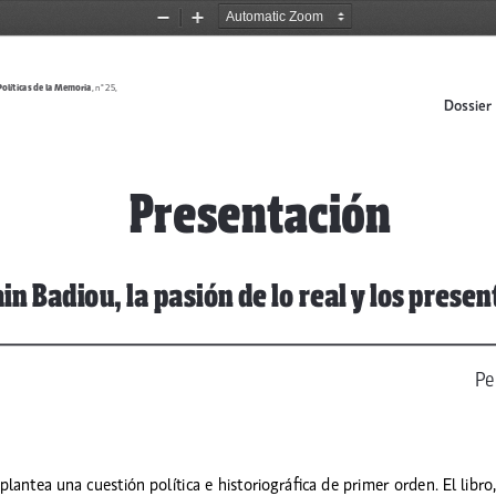
Zoom
Zoom
Out
In
Políticas de la Memoria
, n° 25, 
Dossier 
 Presentación 
lain Badiou, la pasión de lo real y los prese
Pe
 plantea una cuestión política e historiográfica de primer orden . El libr