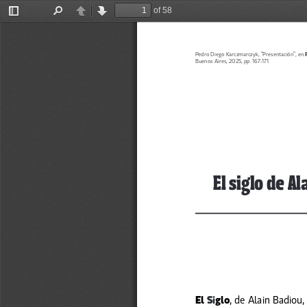
of 58
Toggle
Find
Previous
Next
Sidebar
Pedro Diego Karczmarczyk, “Presentación”, en 
Buenos Aires, 2025, pp. 167-171.  
El siglo de A
El 
Si
glo
, de Alain Badiou,