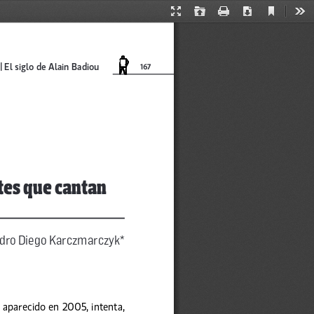
Current
Presentation
Open
Print
Download
Too
View
Mode
| El siglo de Alain Badiou
167
ntes que cantan
dro Diego Karczmarczyk*
o, aparecido en 2005, intenta, 