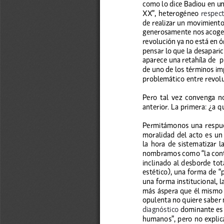
como lo dice Badiou en un
XX”, heterogéneo 
respect
de realizar un movimiento
generosamente nos acog
revolución ya no está en ó
pensar lo que la desaparic
aparece una retahíla de  
de uno de los términos imp
problemático entre revolu
Pero  tal  vez  convenga  no
anterior
 . La primera
:
 ¿a q
Permitámonos una respue
moralidad del acto es un 
la  hora  de  sistematizar  l
nombramos como “la contu
inclinado al desborde tot
estético), una forma de “p
una forma institucional, l
más áspera que él mismo p
opulenta no quiere saber n
diagnóstico
 dominante es
humanos”, pero no expli