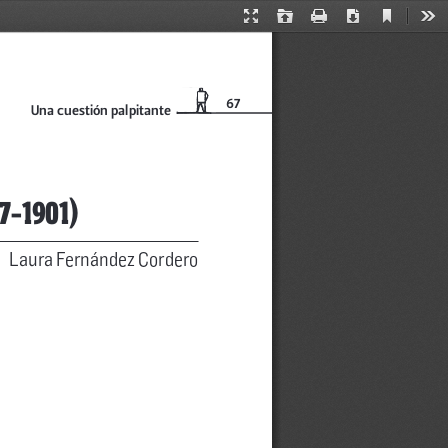
Current
Presentation
Open
Print
Download
Too
View
Mode
67
Una cuestión palpitante
7-1901)
Laura Fernández Cordero