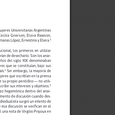
jeres Universitarias Argentinas
cilia Grierson, Elvira Rawson,
rmanas López, Ernestina y Elvira.
3
cional, los primeros en utilizar
ían de desecharlo. Son los anar-
 años del siglo XIX denominaban
res que se constituían, bajo sus
aís.
Sin embargo, la mayoría de
4
jeres que escribían en la prensa
te su propio periódico— no utili-
ribir sus intereses y objetivos.
5
izo hegemónica dentro del anar-
mento de discusión cuando des-
ndividualista surgió un intento de
 esa discusión se verifican en el
 una nota de Virgilio Prajoux en