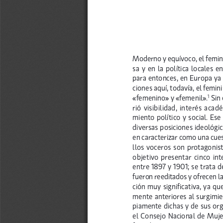
Moderno y equívoco, el femin
sa y en la política locales e
para entonces, en Europa ya 
ciones aquí, todavía, el femi
«femenino» y «femenil».
Sin
1
rió visibilidad, interés aca
miento político y social. Es
diversas posiciones ideológi
en caracterizar como una cues
llos voceros son protagonis
objetivo presentar cinco in
entre 1897 y 1901; se trata 
fueron reeditados y ofrecen l
ción muy significativa, ya qu
mente anteriores al surgimie
piamente dichas y de sus org
el Consejo Nacional de Muje