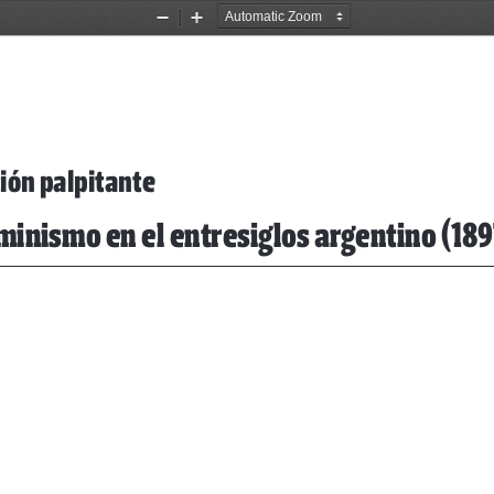
Zoom
Zoom
Out
In
tión palpitante
minismo en el entresiglos argentino (189