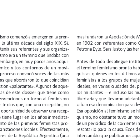
ismo comenzó a emerger en la pren-
mas fundaron la Asociación de Mu
n la última década del siglo XIX. Si,
en 1902 con referentes como Ce
Petrona Eyle, Sara Justo y las he
tenía sus referentes y sus organiza-
nismo era un término que lindaba con
 embargo, en muy pocos años adqui-
Antes de todo despliegue institu
démico y los contornos de un movi-
el término feminismo pronto habr
e proceso convocó voces de las más
quistas quienes en los últimos
cas que abordaron lo que coincidían
feministas a los grupos de muje
tión «palpitante». Algunos de aque-
ideales, en varias ciudades del p
tas de este dossier que tiene como
los militantes —e incluso las mu
tervenciones en torno al feminismo
libertaria y que llevaron adelan
de textos que, con una excepción, no
zaban esa denominación para desc
a oportunidad de observar una recep-
Esa oposición al feminismo se h
e tiene lugar en los años inmediata-
quismo, no obstante tuvo un mo
nto de las primeras feministas pro-
de un periódico de la corriente i
anizaciones locales. Efectivamente,
rescatarlo para la causa. Ecos de
res de la República Argentina (una
intercambio que publicamos aquí: