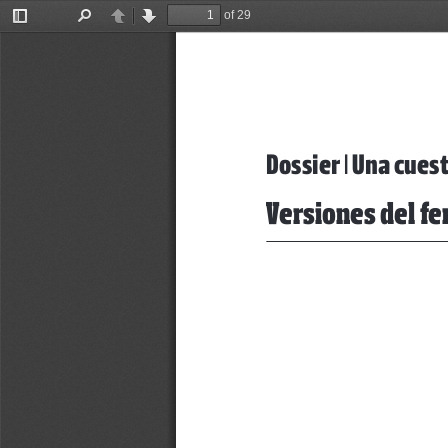
of 29
Toggle
Find
Previous
Next
Sidebar
Dossier | Una cues
Versiones del fe