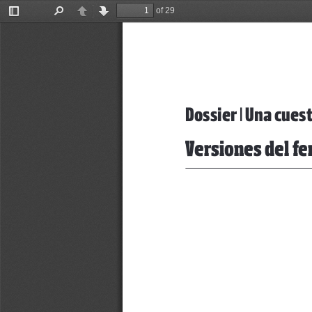
of 29
Toggle
Find
Previous
Next
Sidebar
Dossier | Una cues
Versiones del fe