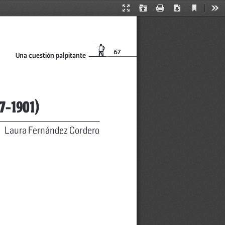
Current
Presentation
Open
Print
Download
Too
View
Mode
67
Una cuestión palpitante
7-1901)
Laura Fernández Cordero