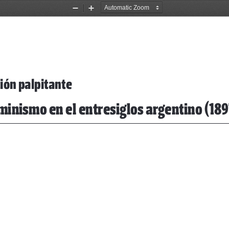
Zoom
Zoom
Out
In
tión palpitante
minismo en el entresiglos argentino (189