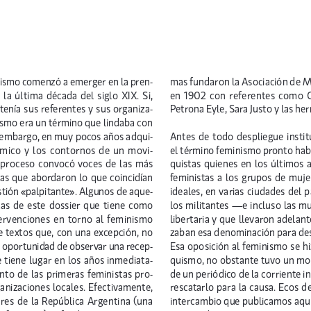
ismo comenzó a emerger en la pren-
mas fundaron la Asociación de Mu
n la última década del siglo XIX. Si,
en 1902 con referentes como Ce
Petrona Eyle, Sara Justo y las he
tenía sus referentes y sus organiza-
nismo era un término que lindaba con
 embargo, en muy pocos años adqui-
Antes de todo despliegue institu
démico y los contornos de un movi-
el término feminismo pronto habr
e proceso convocó voces de las más
quistas quienes en los últimos
cas que abordaron lo que coincidían
feministas a los grupos de muje
tión «palpitante». Algunos de aque-
ideales, en varias ciudades del p
tas de este dossier que tiene como
los militantes —e incluso las mu
tervenciones en torno al feminismo
libertaria y que llevaron adelan
de textos que, con una excepción, no
zaban esa denominación para desc
a oportunidad de observar una recep-
Esa oposición al feminismo se h
e tiene lugar en los años inmediata-
quismo, no obstante tuvo un mo
nto de las primeras feministas pro-
de un periódico de la corriente i
anizaciones locales. Efectivamente,
rescatarlo para la causa. Ecos de
res de la República Argentina (una
intercambio que publicamos aquí: