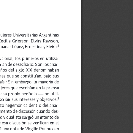
jeres Universitarias Argentinas
cilia Grierson, Elvira Rawson,
rmanas López, Ernestina y Elvira.
3
cional, los primeros en utilizar
ían de desecharlo. Son los anar-
 años del siglo XIX denominaban
res que se constituían, bajo sus
aís.
Sin embargo, la mayoría de
4
jeres que escribían en la prensa
te su propio periódico— no utili-
ribir sus intereses y objetivos.
5
izo hegemónica dentro del anar-
mento de discusión cuando des-
ndividualista surgió un intento de
 esa discusión se verifican en el
 una nota de Virgilio Prajoux en