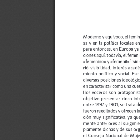
Moderno y equívoco, el femin
sa y en la política locales e
para entonces, en Europa ya 
ciones aquí, todavía, el femi
«femenino» y «femenil».
Sin
1
rió visibilidad, interés aca
miento político y social. Es
diversas posiciones ideológi
en caracterizar como una cues
llos voceros son protagonis
objetivo presentar cinco in
entre 1897 y 1901; se trata 
fueron reeditados y ofrecen l
ción muy significativa, ya qu
mente anteriores al surgimie
piamente dichas y de sus org
el Consejo Nacional de Muje