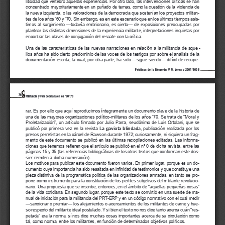
li ti ci dad que ver te bró aque llas ex pe rien cias. Por otro la do, las in ter ven cio nes crí ti cas se han
con cen tra do ma yo ri ta ria men te en un pu ña do de te mas, co mo la cues tión de la vio len cia de
la nue va iz quier da, o las va lo ra cio nes de la de mo cra cia que sos te nían los pro yec tos mi li tan -
tes de los años ’60 y ’70. Sin em bar go, es en es te es ce na rio que en los úl ti mos tiem pos asis -
ti mos al sur gi mien to —to da vía em brio na rio, es cier to— de ex po si cio nes preo cu pa das por
plan tear las dis tin tas di men sio nes de la ex pe rien cia mi li tan te, in ter pre ta cio nes in quie tas por
en con trar las cla ves de con ju ga ción del res ca te con la crí ti ca.
Una de las ca rac te rís ti cas de las nue vas na rra cio nes en re la ción a la mi li tan cia de aque -
llos años ha si do cier to pre do mi nio de las vo ces de los tes ti gos por so bre el aná li sis de la
do cu men ta ción es cri ta, la cual, por otra par te, ha si do —si gue sien do— di fí cil de re cu pe -
0
Políticas de la Memoria N
5. Verano 2004/2005
76
Militancia y vida cotidiana en los ’60/’70
rar. Es por ello que aquí re pro du ci mos ín te gra men te un do cu men to cla ve de la his to ria de
una de las ma yo res or ga ni za cio nes po lí ti co-mi li ta res de los años ’70. Se tra ta de “Mo ral y
Pro le ta ri za ción”, un ar tí cu lo fir ma do por Ju lio Pa rra, seu dó ni mo de Luis Or to la ni, que se
pu bli có por pri me ra vez en la re vis ta 
La ga vio ta blin da da
, pu bli ca ción rea li za da por los
pre sos pe rre tis tas en la cár cel de Raw son du ran te 1972; cu rio sa men te, ni si quie ra un frag -
men to de es te do cu men to se pu bli có en las úl ti mas re co pi la cio nes edi ta das. Las in for ma -
cio nes que te ne mos re fie ren que el ar tí cu lo se pu bli có en el nº 0 de di cha re vis ta, en tre las
pá gi nas 15 y 35 (las re fe ren cias bi blio grá fi cas de los otros tex tos que con for man es te dos -
sier re mi ten a di cha nu me ra ción).
Los mo ti vos pa ra pu bli car es te do cu men to fue ron va rios. En pri mer lu gar, por que es un do -
cu men to cu ya im por tan cia ha si do re sal ta da en in fi ni dad de tes ti mo nios y que cons ti tu ye una
pie za dis tin ti va de la pro gra má ti ca po lí ti ca de las or ga ni za cio nes ar ma das, en tan to se pro -
po ne co mo ins tru men to pa ra la cons ti tu ción de los per fi les sub je ti vos del mi li tan te re vo lu cio -
na rio. Una pro pues ta que se ins cri be, en ton ces, en el ám bi to de “aque llas pe que ñas co sas”
de la vi da co ti dia na. En se gun do lu gar, por que es te tex to se con vir tió en una suer te de ma -
nual de ini cia ción pa ra la mi li tan cia del PRT-ERP y en un có di go nor ma ti vo con el cual me dir
—san cio nar o pre miar— los ale ja mien tos o acer ca mien tos de los mi li tan tes de car ne y hue -
so res pec to del mi li tan te ideal pos tu la do. Y si bien el tex to no nos di ce tan to acer ca cuán “res -
pe ta da” era la nor ma, sí nos di ce mu chas co sas im por tan tes acer ca de su cir cu la ción co mo
tal, co mo nor ma, en tre los mi li tan tes, en fun ción de de ter mi na dos ob je ti vos po lí ti cos. 