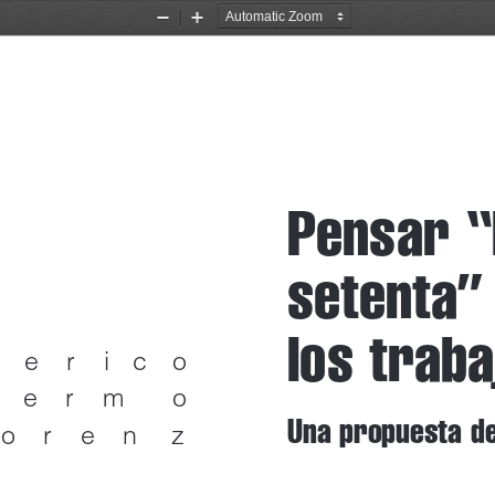
Zoom
Zoom
Out
In
Pen sar “
se ten ta”
los tra ba
erico
lermo
Una pro pues ta de 
orenz