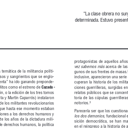
“La cla se obre ra no sur
deter mi na da. Es tu vo pre sen
pro ta go nis tas de aque llos años
vez sa be mos más
acer ca de las 
á ti ca de la mi li tan cia po lí ti -
gu nos de sus fren tes de ma sas.
 sos y san grien tos que se en glo -
in clu si ve, apa re cie ron una se ri
ten ta” ha ido ga nan do pre pon de -
cu pe ran la his to ria de los mi li t
Hi tos co mo el es tre no de 
Ca za do -
cio nes gue rri lle ras, sur gi das 
ein, o la edi ción de los tres to mos
re la tos pú bli cos que se con cen t
to ria de las cú pu las gue rri lle 
ta y Mar tín Ca pa rrós) ins ta la ron
no to rios.
3
e los mi li tan tes re vo lu cio na rios
os que has ta ese mo men to es ta ban
Pa re ce ría ser que los cues tio na
 cio nes a los de re chos hu ma nos y
los dos de mo nios
, fun da cio nal
n te los años de la dic ta du ra mi li -
si ción de mo crá ti ca, se han ma te
e de re chos hu ma nos, la po lí ti ca
en el rein gre so a la his to ria d