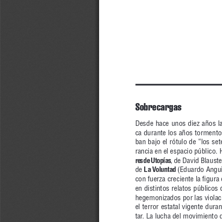
So bre car gas
Des de ha ce unos diez años la te m
ca du ran te los años tor men to
ban ba jo el ró tu lo de “los se 
ran cia en el es pa cio pú bli co. 
res de Uto pías
, de Da vid Blaus t
de 
La Vo lun tad 
(Eduar do An gui 
con fuer za cre cien te la fi gu ra d
en dis tin tos re la tos pú bli c
he ge mo ni za dos por las vio la
el te rror es ta tal vi gen te du ra
tar. La lu cha del mo vi mien to d