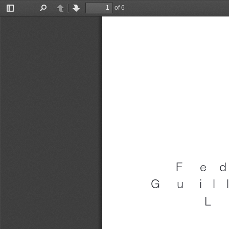
of 6
Toggle
Find
Previous
Next
Sidebar
Fed
Guil
L