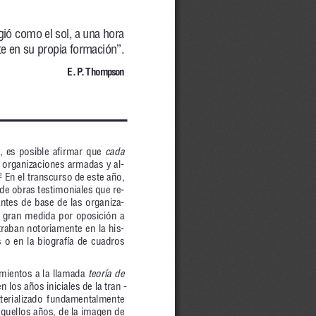
 gió co mo el sol, a una ho ra
 te en su pro pia for ma ción”.
E. P. Thomp son
, es po si ble afir mar que 
ca da
or ga ni za cio nes ar ma das y al -
En el trans cur so de es te año,
2
e de obras tes ti mo nia les que re -
an tes de ba se de las or ga ni za -
en gran me di da por opo si ción a
ra ban no to ria men te en la his -
ras o en la bio gra fía de cua dros
 mien tos a la lla ma da 
teo ría de
 en los años ini cia les de la tran -
 ria li za do fun da men tal men te
e aque llos años, de la ima gen de